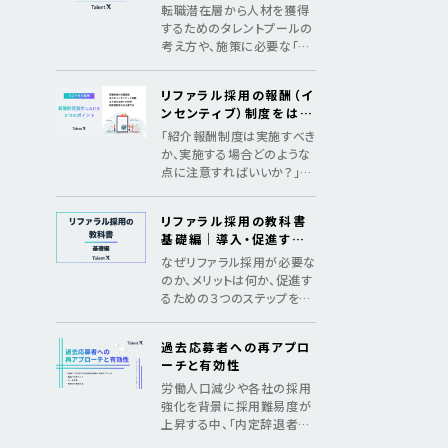
めの3つのSTEP
転職潜在層から人材を獲得
するためのタレントプールの
考え方や、施策に必要な「デ
ータ構築」「アプローチ」「継
続の仕組み化」をマニュアル
リファラル採用の報酬（イ
化
ンセンティブ）制度をはじ
めとした、制度設計のポイ
「紹介報酬制度は実施すべき
ント
か、実施する場合どのような
点に注意すればいいか？」法
令遵守のポイントやインセン
ティブ金額の相場を紹介
リファラル採用の教科書
基礎編｜導入・促進する
ためのメソッド
なぜリファラル採用が必要な
のか、メリットは何か、促進す
るための３つのステップを紹
介し、基礎からリファラル採
用を理解する教科書
過去応募者への再アプロ
ーチと有効性
労働人口減少や各社の採用
強化を背景に採用難易度が
上昇する中、「内定辞退者・
過去応募者へ再アプローチ」