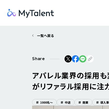
一覧へ戻る
Share
アパレル業界の採用も
がリファラル採用に注
#
1000名〜
#
中途
#
商業
#
導入事