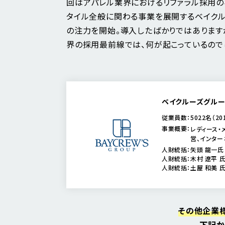
回はアパレル業界におけるリファラル採用の
タイル全般に関わる事業を展開するベイクル
の注力を開始。導入したばかりではあります
界の採用最前線では、何が起こっているので
ベイクルーズグルー
従業員数：
5022名（2
事業概要：
レディース・
営、インター
人財統括：矢頭 龍一氏
人財統括：木村 遼平 氏
人財統括：土屋 和美 氏
その他企業
下記か