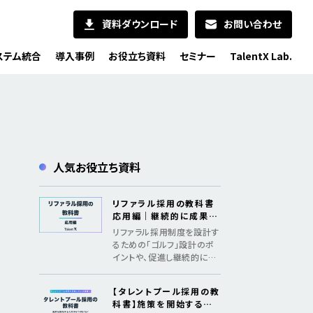
資料ダウンロード
お問い合わせ
ステム統合
導入事例
お役立ち資料
セミナー
TalentX Lab.
人気お役立ち資料
リファラル採用の教科書
応用編｜継続的に成果を
出すためのメソッド
リファラル採用制度を設計す
るための「ゴルフ」設計のポ
イントや、促進し継続的に採
用成果を創出するための「認
知、共感、行動、ファン化」の
【タレントプール採用の教
フレームワークを紹介
科書】施策を開始するた