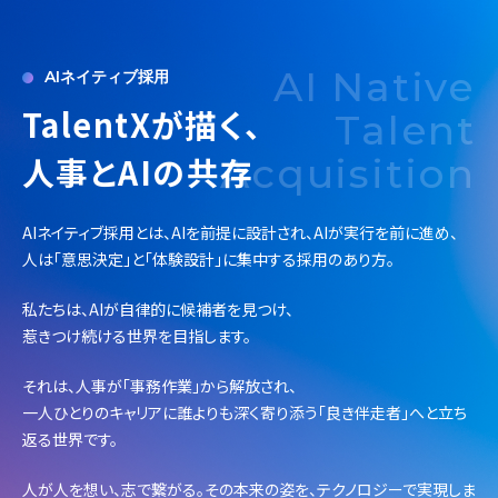
AI Native
AIネイティブ採用
TalentXが描く、
Talent
人事とAIの共存
Acquisition
AIネイティブ採用とは、AIを前提に設計され、AIが実行を前に進め、
人は「意思決定」と「体験設計」に集中する採用のあり方。
私たちは、AIが自律的に候補者を見つけ、
惹きつけ続ける世界を目指します。
それは、人事が「事務作業」から解放され、
一人ひとりのキャリアに誰よりも深く寄り添う「良き伴走者」へと立ち
返る世界です。
人が人を想い、志で繋がる。その本来の姿を、テクノロジーで実現しま