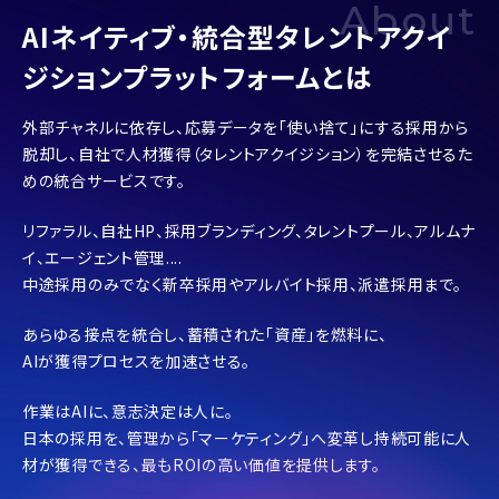
About
AIネイティブ・統合型タレントアクイ
ジションプラットフォームとは
外部チャネルに依存し、応募データを「使い捨て」にする採用から
脱却し、
自社で人材獲得（タレントアクイジション）を完結させるた
めの統合サービスです。
リファラル、自社HP、採用ブランディング、タレントプール、
アルムナ
イ、エージェント管理....
中途採用のみでなく新卒採用やアルバイト採用、派遣採用まで。
あらゆる接点を統合し、蓄積された「資産」を燃料に、
AIが獲得プロセスを加速させる。
作業はAIに、意志決定は人に。
日本の採用を、管理から「マーケティング」へ変革し
持続可能に人
材が獲得できる、最もROIの高い価値を提供します。