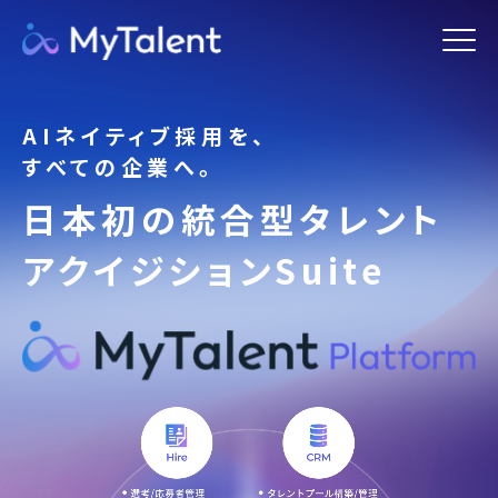
AIネイティブ採用を、
すべての企業へ。
日本初の
統合型タレント
アクイジションSuite