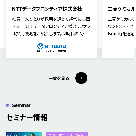
NTTデータフロンティア株式会社
三菱ケミカ
社員一人ひとりが採用を通じて経営に参画
三菱ケミカル
する—NTTデータフロンティア様のリファラ
ウンドメディア構
ル採用戦略をご紹介します。AI時代の人財
Brand」を
戦略と「カルチャーフィット」を軸にした採用
視した「ミスマ
基盤について、代表取締役社長の林 徹 氏に
について、今回
お話を伺いました。
ロップメント部
リア採用チーム
お話を伺いまし
一覧を見る
Seminar
セミナー情報
見逃し配信（過去動画）