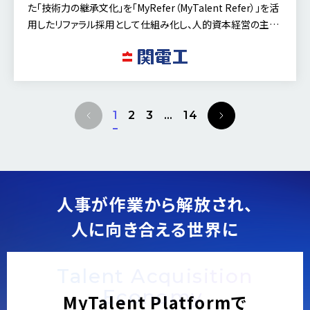
た「技術力の継承文化」を「MyRefer（MyTalent Refer）」を活
用したリファラル採用として仕組み化し、人的資本経営の主要
な取り組みとして推進しています。今回は、執行役員 労務人事
部長の永友 裕 氏と労務人事部 採用チームリーダーの田中 俊
貴 氏に同社のグリーンイノベーション企業への挑戦、
「MyRefer（MyTalent Refer）」の導入経緯やリファラル採用へ
の想いについて、詳しくお話を伺いました。
P
N
1
2
3
…
14
r
e
e
x
v
t
i
o
人事が作業から解放され、
u
人に向き合える世界に
s
Talent Acquisition
Economy.
MyTalent Platformで