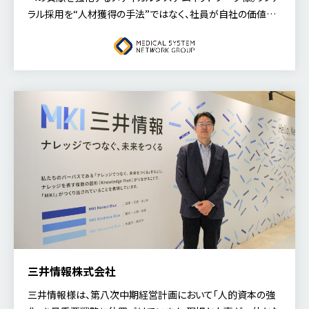
ラル採用を“人材獲得の手法”ではなく、社員が自社の価値を
再認識し、誇りを持って語るための「組織づくりのエンジン」と
位置づけています。長期ビジョン「まちのあかりビジョン2035」
の実現に向け、地域に寄り添う人材確保にどのように取り組ん
でいるのか。今回は、執行役員 管理本部長の加藤氏にお話を
伺いました。
三井情報株式会社
三井情報様は、第八次中期経営計画において「人的資本の強