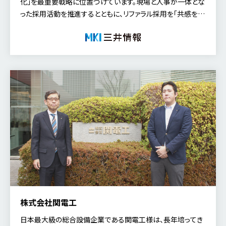
化」を最重要戦略に位置づけています。現場と人事が一体とな
った採用活動を推進するとともに、リファラル採用を「共感を軸
に仲間を増やす文化」として捉え、主体的な魅力発信を通じた
人材基盤の強化を目指しています。 今回は、グループ人材開発
部長の鈴木 貴之 氏に、今後の採用活動の展望や求める人材
像、そして「MyRefer（MyTalent Refer）」を通じた自社の魅力
発信について伺いました。回は、グループ人材開発部長の鈴木
貴之 氏に、今後の採用活動の展望や求める人材像、そして
「MyRefer（MyTalent Refer）」を通じた自社の魅力発信につ
いて伺いました。
株式会社関電工
日本最大級の総合設備企業である関電工様は、長年培ってき