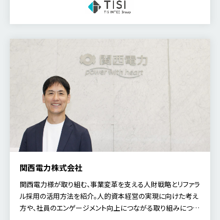
仕組み化し、事業変革を支える採用基盤へと発展させようとし
ているのかを伺いました。今回は、人事本部 副本部長 兼 人材
戦略部長の立石氏と、人事本部 人材戦略部 HRBP室 チーフ
の宮本氏にお話しいただきました。
関西電力株式会社
関西電力様が取り組む、事業変革を支える人財戦略とリファラ
ル採用の活用方法を紹介。人的資本経営の実現に向けた考え
方や、社員のエンゲージメント向上につながる取り組みについ
て、人財・安全推進室 人事部長の三島 英之氏にお話を伺いま