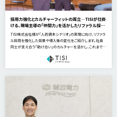
採用力強化とカルチャーフィットの両立―TISIが仕掛
ける、現場主導の「仲間力」を活かしたリファラル採用
戦略
TISI株式会社様が「人的資本シナリオ」の実現に向け、リファラ
ル採用を強化した背景や導入後の変化をご紹介します。社員
同士が支え合う「助け合い」のカルチャーを活かし、これまで応
募経路の10%以上を占めていたリファラル採用をどのように
仕組み化し、事業変革を支える採用基盤へと発展させようとし
ているのかを伺いました。今回は、人事本部 副本部長 兼 人材
戦略部長の立石氏と、人事本部 人材戦略部 HRBP室 チーフ
の宮本氏にお話しいただきました。