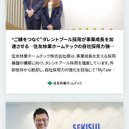
“ご縁をつなぐ”タレントプール採用が事業成長を加
速させる―住友林業ホームテックの自社採用力強化
への挑戦
住友林業ホームテック株式会社様は、事業成長を支える採用
基盤の構築に向け、タレントプール採用を推進しています。外
部依存から脱却し、自社採用力の強化を目指して「MyTalent
CRM」を導入した背景や、その決め手、企業カルチャーと連動
した採用戦略について、人事部 係長の髙田 康平氏にお話を伺
いました。