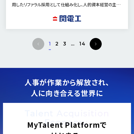
用したリファラル採用として仕組み化し、人的資本経営の主要
な取り組みとして推進しています。今回は、執行役員 労務人事
部長の永友 裕 氏と労務人事部 採用チームリーダーの田中 俊
貴 氏に同社のグリーンイノベーション企業への挑戦、
「MyRefer（MyTalent Refer）」の導入経緯やリファラル採用へ
の想いについて、詳しくお話を伺いました。
P
N
1
2
3
…
14
r
e
e
x
v
t
i
o
人事が作業から解放され、
u
人に向き合える世界に
s
Talent Acquisition
Economy.
MyTalent Platformで