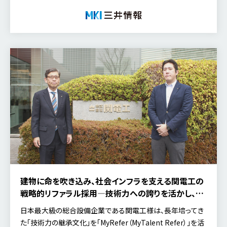
に仲間を増やす文化」として捉え、主体的な魅力発信を通じた
人材基盤の強化を目指しています。 今回は、グループ人材開発
部長の鈴木 貴之 氏に、今後の採用活動の展望や求める人材
像、そして「MyRefer（MyTalent Refer）」を通じた自社の魅力
発信について伺いました。回は、グループ人材開発部長の鈴木
貴之 氏に、今後の採用活動の展望や求める人材像、そして
「MyRefer（MyTalent Refer）」を通じた自社の魅力発信につ
いて伺いました。
建物に命を吹き込み、社会インフラを支える関電工の
戦略的リファラル採用―技術力への誇りを活かし、採
用を全社活動へ
日本最大級の総合設備企業である関電工様は、長年培ってき
た「技術力の継承文化」を「MyRefer（MyTalent Refer）」を活