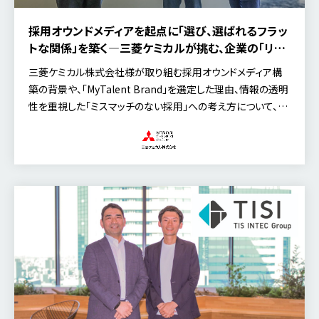
採用オウンドメディアを起点に「選び、選ばれるフラッ
トな関係」を築く―三菱ケミカルが挑む、企業の「リア
ル」を届ける工夫
三菱ケミカル株式会社様が取り組む採用オウンドメディア構
築の背景や、「MyTalent Brand」を選定した理由、情報の透明
性を重視した「ミスマッチのない採用」への考え方について、今
回は人事本部 タレント・ディベロップメント部 人財組織開発グ
ループ キャリア採用チームの田平氏、藤原氏、月橋氏にお話を
伺いました。