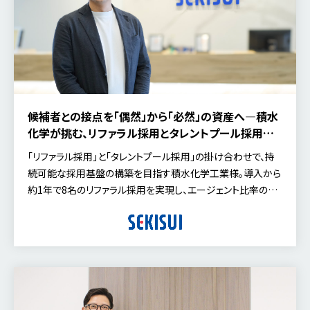
候補者との接点を「偶然」から「必然」の資産へ―積水
化学が挑む、リファラル採用とタレントプール採用の
統合戦略
「リファラル採用」と「タレントプール採用」の掛け合わせで、持
続可能な採用基盤の構築を目指す積水化学工業様。導入から
約1年で8名のリファラル採用を実現し、エージェント比率の低
減にも着手。単なるツール導入に留まらない、中長期的な「採
用基盤づくり」について、人事部の塚越氏にお話を伺いました。