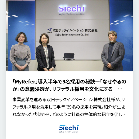
「MyRefer」導入半年で9名採用の秘訣―「なぜやるの
か」の意義浸透が、リファラル採用を文化にする―双
日テックイノベーションが挑む、事業変革を牽引する
事業変革を進める双日テックイノベーション株式会社様が、リ
人材獲得
ファラル採用を活用して半年で9名の採用を実現。紹介が生ま
れなかった状態から、どのように社員の主体的な紹介を促し、
リファラル採用を組織文化として定着させたのか。取り組みの
背景や成果、今後の展望について、人事部長の田村氏、人材開
発課長の森川氏にお話を伺いました。