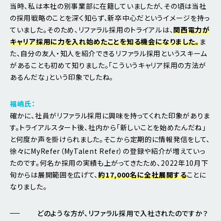
当時、私は本社の別事業部に在籍していましたが、その頃は当社
の採用戦略のことを深く知らず、新卒中心だというイメージを持っ
ていました。そのため、リファラル採用のトライアルは、
関西電力が
キャリア採用に力を入れ始めたことを知る機会になりました。
ま
た、自分の友人・知人を紹介できるリファラル採用というスキーム
があることも初めて知りました。「こういうキャリア採用の方法が
あるんだな」という印象でしたね。
福嶋氏：
確かに、社員がリファラル採用に興味を持ってくれた印象がありま
す。トライアルスタート後、社内から「新しいことを始めたんだね」
と何度か声を掛けられました。そこから定期的に情報発信をして、
徐々にMyRefer（MyTalent Refer）の登録や紹介が増えていっ
たのです。何名か採用の実績も上がってきたため、2022年10月下
旬からは展開範囲を広げて、
約17,000名に全社展開する
ことに
なりました。
どのような方が、リファラル採用で入社されたのですか？