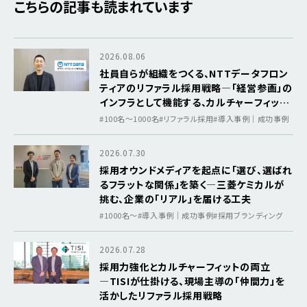
こちらの記事も読まれています
2026.08.06
社員自らが組織をつくる、NTTデータフロン
ティアのリファラル採用戦略―「経営参画」の
インフラとして機能する、カルチャーフィット
を軸にした採用基盤
#100名～1000名
#リファラル採用
#導入事例｜成功事例
2026.07.30
採用オウンドメディアを起点に「選び、選ばれ
るフラットな関係」を築く―三菱ケミカルが
挑む、企業の「リアル」を届ける工夫
#1000名〜
#導入事例｜成功事例
#採用ブランディング
2026.07.28
採用力強化とカルチャーフィットの両立
―TISIが仕掛ける、現場主導の「仲間力」を
活かしたリファラル採用戦略