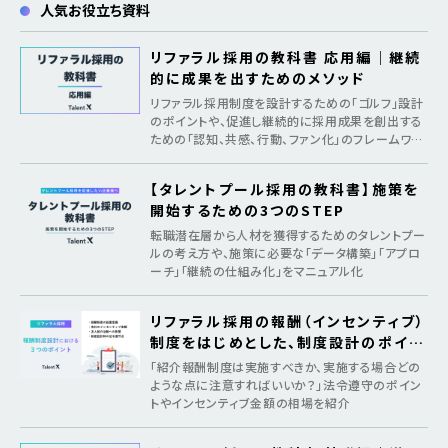
人気お役立ち資料
リファラル採用の教科書 応用編｜継続
的に成果を出すためのメソッド
リファラル採用制度を設計するための「ゴルフ」設計
のポイントや、促進し継続的に採用成果を創出する
ための「認知、共感、行動、ファン化」のフレームワー
クを紹介
【タレントプール採用の教科書】施策を
開始するための3つのSTEP
転職潜在層から人材を獲得するためのタレントプー
ルの考え方や、施策に必要な「データ構築」「アプロ
ーチ」「継続の仕組み化」をマニュアル化
リファラル採用の報酬（インセンティブ）
制度をはじめとした、制度設計のポイン
ト
「紹介報酬制度は実施すべきか、実施する場合どの
ような点に注意すればいいか？」法令遵守のポイン
トやインセンティブ金額の相場を紹介