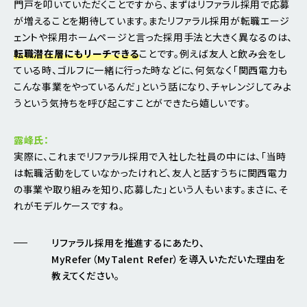
門戸を叩いていただくことですから、まずはリファラル採用で応募
が増えることを期待しています。またリファラル採用が転職エージ
ェントや採用ホームページと言った採用手法と大きく異なるのは、
転職潜在層にもリーチできる
ことです。例えば友人と飲み会をし
ている時、ゴルフに一緒に行った時などに、何気なく「関西電力も
こんな事業をやっているんだ」という話になり、チャレンジしてみよ
うという気持ちを呼び起こすことができたら嬉しいです。
露峰氏：
実際に、これまでリファラル採用で入社した社員の中には、「当時
は転職活動をしていなかったけれど、友人と話すうちに関西電力
の事業や取り組みを知り、応募した」という人もいます。まさに、そ
れがモデルケースですね。
リファラル採用を推進するにあたり、
MyRefer（MyTalent Refer）を導入いただいた理由を
教えてください。