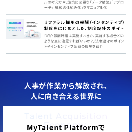
ルの考え方や、施策に必要な「データ構築」「アプロ
ーチ」「継続の仕組み化」をマニュアル化
リファラル採用の報酬（インセンティブ）
制度をはじめとした、制度設計のポイン
ト
「紹介報酬制度は実施すべきか、実施する場合どの
ような点に注意すればいいか？」法令遵守のポイン
トやインセンティブ金額の相場を紹介
人事が作業から解放され、
人に向き合える世界に
Talent Acquisition
Economy.
MyTalent Platformで