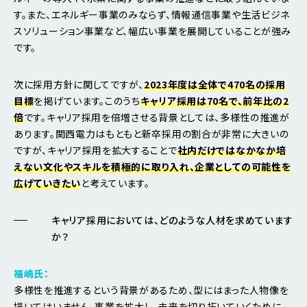
す。また、エネルギー事業のみならず、情報通信事業や生活ビジネ
スソリューション事業など、幅広い事業を展開していることが強み
です。
次に採用方針に関してですが、
2023年度は全体で470名の採用
目標
を掲げています。このうち
キャリア採用は70名で、前年比の2
倍
です。キャリア採用を倍増させる背景としては、多様性の推進が
あります。関西電力はもともと新卒採用の割合が非常に大きいの
ですが、キャリア採用を拡大することで
社内だけではなかなか培
えない文化やスキルを積極的に取り入れ、企業としての可能性を
広げていきたい
と考えています。
キャリア採用においては、どのような人材を求めています
か？
福嶋氏：
多様性を推進するという背景があるため、型にはまった人物像を
描いてはいません。事業を拡大し、未来を切り拓いていくために、