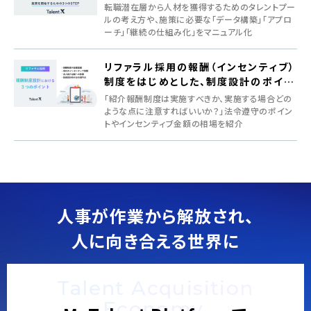
転職潜在層から人材を獲得するためのタレントプー
ルの考え方や、施策に必要な「データ構築」「アプロ
ーチ」「継続の仕組み化」をマニュアル化
リファラル採用の報酬（インセンティブ）
制度をはじめとした、制度設計のポイン
ト
「紹介報酬制度は実施すべきか、実施する場合どの
ような点に注意すればいいか？」法令遵守のポイン
トやインセンティブ金額の相場を紹介
人事が作業から解放され、
人に向き合える世界に
Talent Acquisition
Economy.