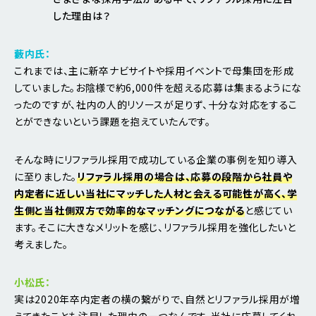
した理由は？
藪内氏：
これまでは、主に新卒ナビサイトや採用イベントで母集団を形成
していました。お陰様で約6,000件を超える応募は集まるようにな
ったのですが、社内の人的リソースが足りず、十分な対応をするこ
とができないという課題を抱えていたんです。
そんな時にリファラル採用で成功している企業の事例を知り導入
に至りました。
リファラル採用の場合は、応募の段階から社員や
内定者に近しい当社にマッチした人材と会える可能性が高く、学
生側と当社側双方で効率的なマッチングにつながる
と感じてい
ます。そこに大きなメリットを感じ、リファラル採用を強化したいと
考えました。
小松氏：
実は2020年卒内定者の横の繋がりで、自然とリファラル採用が増
えてきたことも注目した理由の一つなんです。当社に応募してくれ