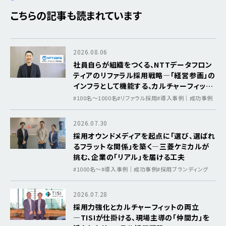
こちらの記事も読まれています
2026.08.06
社員自らが組織をつくる、NTTデータフロン
ティアのリファラル採用戦略―「経営参画」の
インフラとして機能する、カルチャーフィット
を軸にした採用基盤
#100名～1000名
#リファラル採用
#導入事例｜成功事例
2026.07.30
採用オウンドメディアを起点に「選び、選ばれ
るフラットな関係」を築く―三菱ケミカルが
挑む、企業の「リアル」を届ける工夫
#1000名〜
#導入事例｜成功事例
#採用ブランディング
2026.07.28
採用力強化とカルチャーフィットの両立
―TISIが仕掛ける、現場主導の「仲間力」を