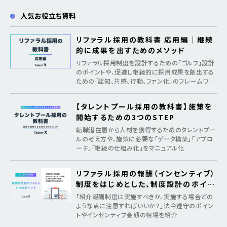
人気お役立ち資料
リファラル採用の教科書 応用編｜継続
的に成果を出すためのメソッド
リファラル採用制度を設計するための「ゴルフ」設計
のポイントや、促進し継続的に採用成果を創出する
ための「認知、共感、行動、ファン化」のフレームワー
クを紹介
【タレントプール採用の教科書】施策を
開始するための3つのSTEP
転職潜在層から人材を獲得するためのタレントプー
ルの考え方や、施策に必要な「データ構築」「アプロ
ーチ」「継続の仕組み化」をマニュアル化
リファラル採用の報酬（インセンティブ）
制度をはじめとした、制度設計のポイン
ト
「紹介報酬制度は実施すべきか、実施する場合どの
ような点に注意すればいいか？」法令遵守のポイン
トやインセンティブ金額の相場を紹介