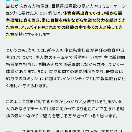
当社が求める人物像は、目標達成意欲の高い人やコミュニケーシ
ョン力に長けた人です。例えば、
体育会系出身で小さい頃から競
争環境に身を置き、常に目標を持ちながら地道な努力を続けてき
た方や、アルバイトやこれまでの経験の中で多くの人と接してき
た方
が特にマッチします。
というのも、当社では、新卒入社後に先輩社員が専任の教育担当
者としてついて、少人数のチーム制で活動を行います。主に新規開
拓営業を担当し、同期みんなで切磋琢磨しながら成長していく一
体感があります。また月間や年間での表彰制度もあり、優秀者は
給与でのコミッションに加えて、インセンティブとして報奨旅行に行
く権利が与えられます。
このように成果に対する評価がしっかりと反映される社風や、個
人のみならずチームで目標に向かって取り組むことで生まれる縦
横の強いつながりに魅力を感じる方が合っていると思います。
さまざまな採用手法がある中で、リファラル採用に注目