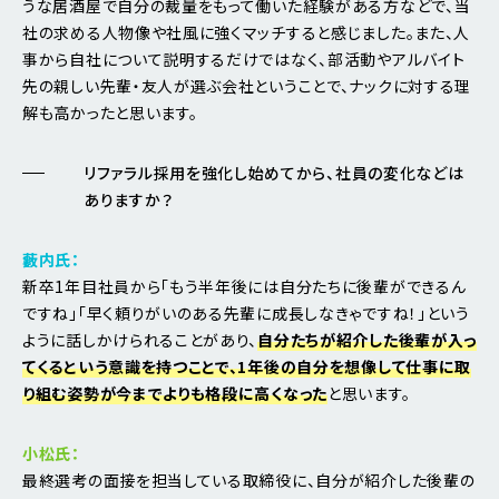
うな居酒屋で自分の裁量をもって働いた経験がある方などで、当
社の求める人物像や社風に強くマッチすると感じました。また、人
事から自社について説明するだけではなく、部活動やアルバイト
先の親しい先輩・友人が選ぶ会社ということで、ナックに対する理
解も高かったと思います。
リファラル採用を強化し始めてから、社員の変化などは
ありますか？
藪内氏：
新卒1年目社員から「もう半年後には自分たちに後輩ができるん
ですね」「早く頼りがいのある先輩に成長しなきゃですね！」という
ように話しかけられることがあり、
自分たちが紹介した後輩が入っ
てくるという意識を持つことで、1年後の自分を想像して仕事に取
り組む姿勢が今までよりも格段に高くなった
と思います。
小松氏：
最終選考の面接を担当している取締役に、自分が紹介した後輩の