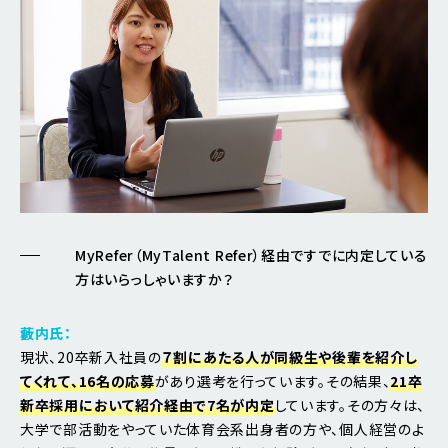
MyRefer（MyTalent Refer）経由ですでに内定している
方はいらっしゃいますか？
藪内氏：
現状、20卒新入社員の
７割にあたる人が同級生や後輩を紹介し
てくれて、16名の応募
があり選考を行っています。その結果、
21卒
新卒採用において紹介経由で7名が内定
しています。その方々は、
大学で部活動をやっていた体育会系出身者の方や、個人経営のよ