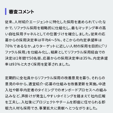
審査コメント
従来、人材紹介エージェントに特化した採用を進められていたな
かで、リファラル採用を戦略的に仕組化し、最もマッチング率の高
い自社採用チャネルとしての位置づけを確立しました。従来の応
募からの採用決定率は平均4～5％、そこからの内定承諾率は
70％であるなか、よりターゲットに近しい人材の採用を目的に「リ
ファラル採用」を仕組み化し、結果としてリファラル採用経由での
決定は1年間で50名弱、応募からの採用決定率は35％、内定承諾
率は93％と大きく採用を変革されました。
定期的に全社員からリファラル採用の改善意見を募り、それらの
意見の中から、適宜紹介・応募の仕組みを改善更新を実施。中途
入社や新卒内定者のタイミングでのオンボードプロセスへの組み
込みなど、声掛けが発生しやすいタイミングを踏まえて社内広報
を工夫し、入社後にプロジェクトやチームを即座に任せられる即
戦力人材も採用でき、事業拡大に貢献へとつながりました。