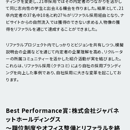
ティングを変更し、21卒採用ではその内定者のつながりを活かし
て同じ志向性の学生と出会える機会を作りました。結果として、21
卒内定者の37名中10名と約27％がリファラル採用経由となり、ナ
ビサイトからの自然流入では獲得のできない求める人物像の獲
得をリファラルを通じて達成することができました。
リファラルプロジェクト内でしっかりとビジョンを共有しつつ、模擬
説明会の企画などを通じて内定者の企業理解を高め、リクルータ
ーの所属コミュニティーを活かした紹介活動が実を結びました。
これらは、リファラル採用（クチコミ）により自社の採用ブランディ
ングを向上した事例であり、自社採用に大きな変革を起こしてお
ります。
Best Performance賞：株式会社ジャパネ
ットホールディングス
～職位制度やオフィス整備とリファラルを絡