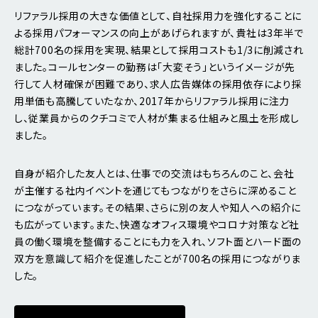
リファラル採用の大きな価値として、自社採用力を強化することに
よる採用パフォーマンスの向上があげられますが、貴社は3年半で
総計700名の採用を実現、結果として採用コストも1/3に削減され
ました。コールセンターの勤務は「大変そう」というイメージが先
行して人材確保が困難であり、求人広告媒体の採用依存により採
用単価も高騰していたなか、2017年からリファラル採用に注力
し、従業員からのクチコミで人材が集まる仕組みと風土を形成し
ました。
自身が紹介した友人とは、仕事での交流はもちろんのこと、会社
が主催する社内イベントを通じてもつながりをさらに深めること
につながっています。その結果、さらに別の友人や知人への紹介に
も広がっています。また、快適なオフィス環境やコロナ対策など社
員の働く環境を整備することにも力を入れ、ソフト面とハード面の
双方を意識して紹介を促進したことが700名の採用につながりま
した。