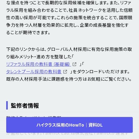
な接点を持つことで長期的な採用候補を確保します。また、リファ
ラル採用を組み合わせることで、社員ネットワークを活用した信頼
性の高い採用が可能です。これらの施策を統合することで、国際競
争力を持つ人材層を効果的に拡充し、企業の成長基盤を強化す
ることが期待できます。
下記のリンクからは、グローバル人材採用に有効な採用施策の取
り組みメリット・進め方を整理した「
リファラル採用の教科書（基礎編）
」「
タレントプール採用の教科書
」をダウンロードいただけます。
既存の人材採用手法に課題感を持つ方はお気軽にご覧ください。
監修者情報
監修 | TalentX Lab.編集部
ハイクラス採用のHowTo｜資料DL
この記事は株式会社TalentXが運営するTalentX Lab.の編集部
が監修しています。TalentX Lab.は株式会社TalentXが運営す