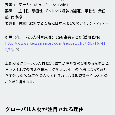
要素Ⅰ：語学力・コミュニケーション能力
要素Ⅱ：主体性・積極性、チャレンジ精神、協調性・柔軟性、責任
感・使命感
要素Ⅲ：異文化に対する理解と日本人としてのアイデンティティー
引用：グローバル人材育成推進会議 審議まとめ（首相官邸）
http://www3.keizaireport.com/report.php/RID/16741
1/?fp
上記からグローバル人材とは、語学が堪能なのはもちろんのこと、
日本人としての考えを根本に持ちつつ、相手の立場になって意見
を主張したり、異文化の人々とも協力し合える姿勢を持つ人材の
ことだと言えます。
グローバル人材が注目される理由