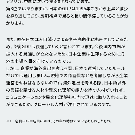
アメリカ、中国に次いで第3位となっています。
第3位ではありますが、日本のGDPは1995年ごろから上昇と減少
を繰り返しており、長期視点で見ると長い間停滞していることが分
かります。
また、現在日本は人口減少による少子高齢化にも直面しているた
め、今後GDPは衰退していくと言われています。今後国内市場が
拡大する見通しが立たないため、日本企業は生存するために海
外の市場へ目を向けているのです。
しかし、企業が海外進出を考える際、日本で運営していたルール
だけでは通用しません。現地での商習慣などを考慮しながら企業
運営をせねばならないのです。海外進出を考える際、日本語以外
の言語を話せる人材や異文化理解の能力を持つ人材がいれば、
コミュニケーションや異文化理解も社内で迅速に取り入れること
ができるため、グローバル人材が注目されているのです。
※1 名目GDP＝名目GDPは、その年の時価でGDPをあらわしたもの。