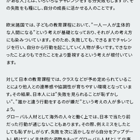
がある人」とは、いろいろなチャレンジをする分失敗もしますが、そ
の失敗をも糧にし、自分の成長に活かせる人のことです。
欧米諸国では、子どもの教育課程において、”一人一人が主体的
な人間になる”という考えが基礎となっており、それが人の考え方
にも染みついています。そのため、失敗しても、できるまでチャレン
ジを行い、自分から行動を起こしていく人物が多いです。できなか
ったことよりもできたことをより重視するという考えが根付いてい
ます。
対して日本の教育課程では、クラスなどが予め定められているこ
とにより他人との連帯感や協調性が育ちやすい環境となっていま
す。その結果、日本人には”失敗を見られることが恥ずかし
い”、”誰かと違う行動をするのが嫌だ”という考えの人が多いでし
ょう。
グローバル人材として海外の人々と働く上では、日本で当たり前
だった行動が通じないこともあります。その際、例えミスをしたと
しても恥ずかしがらず、失敗を次に活かしながら自分をアップデー
トし続けていく主体的な姿勢をもってグローバル人材として仕事