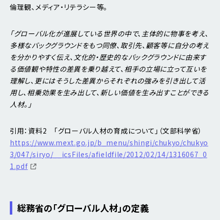
倫理観、メディア・リテラシー等。
「グローバル化が進展している世界の中で、主体的に物事を考え、
多様なバックグラウンドをもつ同僚、取引先、顧客等に自分の考え
を分かりやすく伝え、文化的・歴史的なバックグラウンドに由来す
る価値観や特性の差異を乗り越えて、相手の立場に立って互いを
理解し、更にはそうした差異からそれぞれの強みを引き出して活
用し、相乗効果を生み出して、新しい価値を生み出すことができる
人材。」
引用：資料2 「グローバル人材の育成について」（文部科学省）
https://www.mext.go.jp/b_menu/shingi/chukyo/chukyo
3/047/siryo/__icsFiles/afieldfile/2012/02/14/1316067_0
1.pdf
総務省の「グローバル人材」の定義