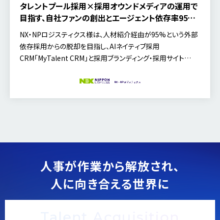
タレントプール採用×採用オウンドメディアの運用で
目指す、自社ファンの創出とエージェント依存率95%
からの脱却
NX・NPロジスティクス様は、人材紹介経由が95%という外部
依存採用からの脱却を目指し、AIネイティブ採用
CRM「MyTalent CRM」と採用ブランディング・採用サイト
CMS「MyTalent Brand」を導入しました。いかにして候補者の
「ファン化」と採用資産の構築を進めているのか、人事部の西谷
氏と福田氏にお話を伺いました。
人事が作業から解放され、
人に向き合える世界に
Talent Acquisition