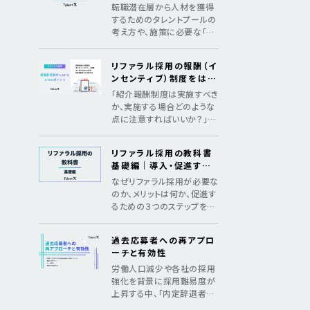
めの3つのSTEP
転職潜在層から人材を獲得
するためのタレントプールの
考え方や、施策に必要な「デ
ータ構築」「アプローチ」「継
続の仕組み化」をマニュアル
リファラル採用の報酬（イ
化
ンセンティブ）制度をはじ
めとした、制度設計のポイ
「紹介報酬制度は実施すべき
ント
か、実施する場合どのような
点に注意すればいいか？」法
令遵守のポイントやインセン
ティブ金額の相場を紹介
リファラル採用の教科書
基礎編｜導入・促進する
ためのメソッド
なぜリファラル採用が必要な
のか、メリットは何か、促進す
るための３つのステップを紹
介し、基礎からリファラル採
用を理解する教科書
過去応募者への再アプロ
ーチと有効性
労働人口減少や各社の採用
強化を背景に採用難易度が
上昇する中、「内定辞退者・
過去応募者へ再アプローチ」