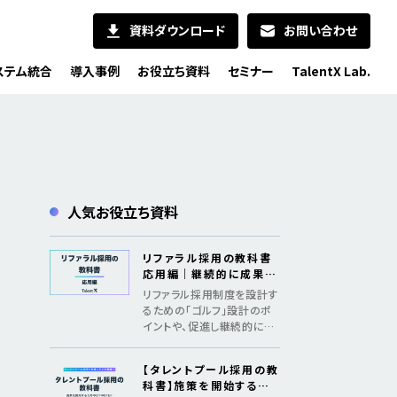
資料ダウンロード
お問い合わせ
ステム統合
導入事例
お役立ち資料
セミナー
TalentX Lab.
人気お役立ち資料
リファラル採用の教科書
応用編｜継続的に成果を
出すためのメソッド
リファラル採用制度を設計す
るための「ゴルフ」設計のポ
イントや、促進し継続的に採
用成果を創出するための「認
知、共感、行動、ファン化」の
【タレントプール採用の教
フレームワークを紹介
科書】施策を開始するた