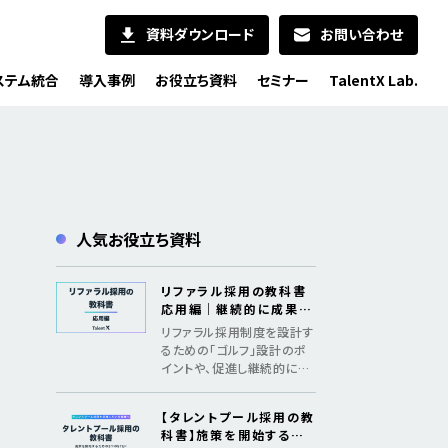
資料ダウンロード
お問い合わせ
ステム統合
導入事例
お役立ち資料
セミナー
TalentX Lab.
人気お役立ち資料
リファラル採用の教科書
応用編｜継続的に成果を
出すためのメソッド
リファラル採用制度を設計す
るための「ゴルフ」設計のポ
イントや、促進し継続的に採
用成果を創出するための「認
知、共感、行動、ファン化」の
【タレントプール採用の教
フレームワークを紹介
科書】施策を開始するた