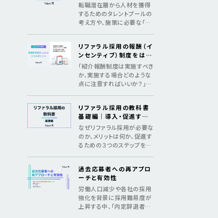
めの3つのSTEP
転職潜在層から人材を獲得
するためのタレントプールの
考え方や、施策に必要な「デ
ータ構築」「アプローチ」「継
続の仕組み化」をマニュアル
リファラル採用の報酬（イ
化
ンセンティブ）制度をはじ
めとした、制度設計のポイ
「紹介報酬制度は実施すべき
ント
か、実施する場合どのような
点に注意すればいいか？」法
令遵守のポイントやインセン
ティブ金額の相場を紹介
リファラル採用の教科書
基礎編｜導入・促進する
ためのメソッド
なぜリファラル採用が必要な
のか、メリットは何か、促進す
るための３つのステップを紹
介し、基礎からリファラル採
用を理解する教科書
過去応募者への再アプロ
ーチと有効性
労働人口減少や各社の採用
強化を背景に採用難易度が
上昇する中、「内定辞退者・
過去応募者へ再アプローチ」