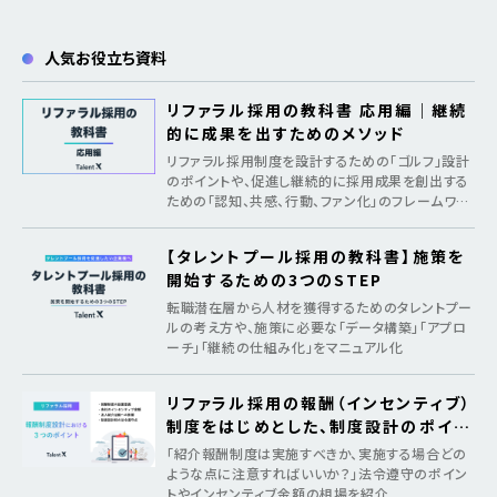
人気お役立ち資料
リファラル採用の教科書 応用編｜継続
的に成果を出すためのメソッド
リファラル採用制度を設計するための「ゴルフ」設計
のポイントや、促進し継続的に採用成果を創出する
ための「認知、共感、行動、ファン化」のフレームワー
クを紹介
【タレントプール採用の教科書】施策を
開始するための3つのSTEP
転職潜在層から人材を獲得するためのタレントプー
ルの考え方や、施策に必要な「データ構築」「アプロ
ーチ」「継続の仕組み化」をマニュアル化
リファラル採用の報酬（インセンティブ）
制度をはじめとした、制度設計のポイン
ト
「紹介報酬制度は実施すべきか、実施する場合どの
ような点に注意すればいいか？」法令遵守のポイン
トやインセンティブ金額の相場を紹介