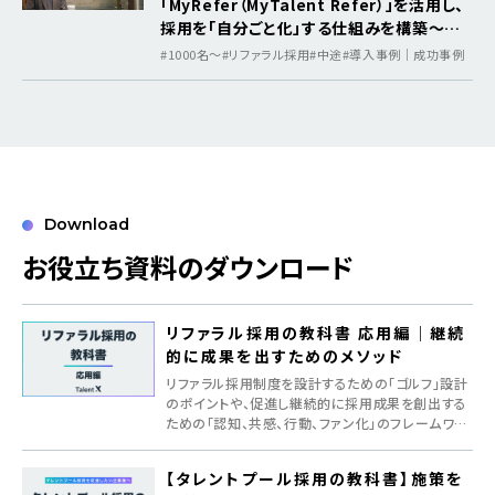
「MyRefer（MyTalent Refer）」を活用し、
採用を「自分ごと化」する仕組みを構築～利
益をはたらく環境へ還元し、リファラルを生
#1000名〜
#リファラル採用
#中途
#導入事例｜成功事例
む“Be Happy”の循環～
Download
お役立ち資料のダウンロード
リファラル採用の教科書 応用編｜継続
的に成果を出すためのメソッド
リファラル採用制度を設計するための「ゴルフ」設計
のポイントや、促進し継続的に採用成果を創出する
ための「認知、共感、行動、ファン化」のフレームワー
クを紹介
【タレントプール採用の教科書】施策を