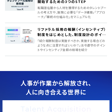
開始するための3つのSTEP
転職潜在層から人材を獲得するためのタレントプー
ルの考え方や、施策に必要な「データ構築」「アプロ
ーチ」「継続の仕組み化」をマニュアル化
リファラル採用の報酬（インセンティブ）
制度をはじめとした、制度設計のポイン
ト
「紹介報酬制度は実施すべきか、実施する場合どの
ような点に注意すればいいか？」法令遵守のポイン
トやインセンティブ金額の相場を紹介
人事が作業から解放され、
人に向き合える世界に
Talent Acquisition