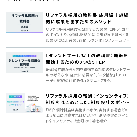
リファラル採用の教科書 応用編｜継続
的に成果を出すためのメソッド
リファラル採用制度を設計するための「ゴルフ」設計
のポイントや、促進し継続的に採用成果を創出する
ための「認知、共感、行動、ファン化」のフレームワー
クを紹介
【タレントプール採用の教科書】施策を
開始するための3つのSTEP
転職潜在層から人材を獲得するためのタレントプー
ルの考え方や、施策に必要な「データ構築」「アプロ
ーチ」「継続の仕組み化」をマニュアル化
リファラル採用の報酬（インセンティブ）
制度をはじめとした、制度設計のポイン
ト
「紹介報酬制度は実施すべきか、実施する場合どの
ような点に注意すればいいか？」法令遵守のポイン
トやインセンティブ金額の相場を紹介