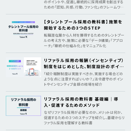
のポイントや、促進し継続的に採用成果を創出する
ための「認知、共感、行動、ファン化」のフレームワー
クを紹介
【タレントプール採用の教科書】施策を
開始するための3つのSTEP
転職潜在層から人材を獲得するためのタレントプー
ルの考え方や、施策に必要な「データ構築」「アプロ
ーチ」「継続の仕組み化」をマニュアル化
リファラル採用の報酬（インセンティブ）
制度をはじめとした、制度設計のポイン
ト
「紹介報酬制度は実施すべきか、実施する場合どの
ような点に注意すればいいか？」法令遵守のポイン
トやインセンティブ金額の相場を紹介
リファラル採用の教科書 基礎編｜導
入・促進するためのメソッド
なぜリファラル採用が必要なのか、メリットは何か、
促進するための３つのステップを紹介し、基礎からリ
ファラル採用を理解する教科書