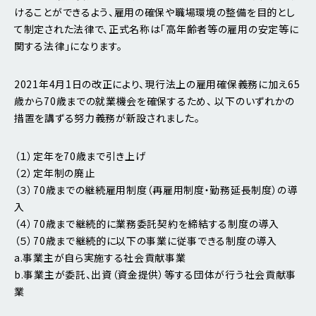
けることができるよう、雇用の確保や職場環境の整備を目的とし
て制定された法律で、正式名称は「高年齢者等の雇用の安定等に
関する法律」になります。
2021年4月1日の改正により、現行法上の雇用確保義務に加え65
歳から70歳までの就業機会を確保するため、 以下のいずれかの
措置を講ずる努力義務が新設されました。
（１）定年を70歳まで引き上げ
（２）定年制の廃止
（３）70歳までの継続雇用制度（再雇用制度・勤務延長制度）の導
入
（４）70歳まで継続的に業務委託契約を締結する制度の導入
（５）70歳まで継続的に以下の事業に従事できる制度の導入
a.事業主が自ら実施する社会貢献事業
b.事業主が委託、出資（資金提供）等する団体が行う社会貢献事
業