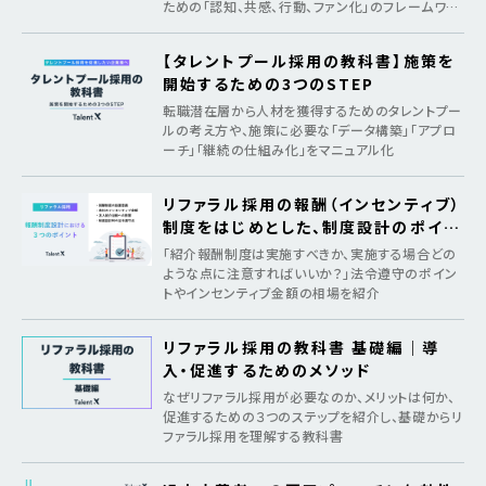
ための「認知、共感、行動、ファン化」のフレームワー
クを紹介
【タレントプール採用の教科書】施策を
開始するための3つのSTEP
転職潜在層から人材を獲得するためのタレントプー
ルの考え方や、施策に必要な「データ構築」「アプロ
ーチ」「継続の仕組み化」をマニュアル化
リファラル採用の報酬（インセンティブ）
制度をはじめとした、制度設計のポイン
ト
「紹介報酬制度は実施すべきか、実施する場合どの
ような点に注意すればいいか？」法令遵守のポイン
トやインセンティブ金額の相場を紹介
リファラル採用の教科書 基礎編｜導
入・促進するためのメソッド
なぜリファラル採用が必要なのか、メリットは何か、
促進するための３つのステップを紹介し、基礎からリ
ファラル採用を理解する教科書