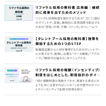
リファラル採用の教科書 応用編｜継続
的に成果を出すためのメソッド
リファラル採用制度を設計するための「ゴルフ」設計
のポイントや、促進し継続的に採用成果を創出する
ための「認知、共感、行動、ファン化」のフレームワー
クを紹介
【タレントプール採用の教科書】施策を
開始するための3つのSTEP
転職潜在層から人材を獲得するためのタレントプー
ルの考え方や、施策に必要な「データ構築」「アプロ
ーチ」「継続の仕組み化」をマニュアル化
リファラル採用の報酬（インセンティブ）
制度をはじめとした、制度設計のポイン
ト
「紹介報酬制度は実施すべきか、実施する場合どの
ような点に注意すればいいか？」法令遵守のポイン
トやインセンティブ金額の相場を紹介