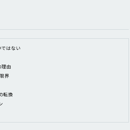
いではない
の理由
な限界
の転換
ン