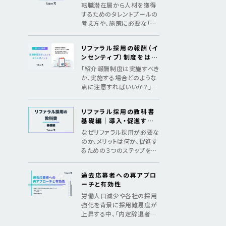
めの3つのSTEP
転職潜在層から人材を獲得
するためのタレントプールの
考え方や、施策に必要な「デ
ータ構築」「アプローチ」「継
続の仕組み化」をマニュアル
リファラル採用の報酬（イ
化
ンセンティブ）制度をはじ
めとした、制度設計のポイ
「紹介報酬制度は実施すべき
ント
か、実施する場合どのような
点に注意すればいいか？」法
令遵守のポイントやインセン
ティブ金額の相場を紹介
リファラル採用の教科書
基礎編｜導入・促進する
ためのメソッド
なぜリファラル採用が必要な
のか、メリットは何か、促進す
るための３つのステップを紹
介し、基礎からリファラル採
用を理解する教科書
過去応募者への再アプロ
ーチと有効性
労働人口減少や各社の採用
強化を背景に採用難易度が
上昇する中、「内定辞退者・
過去応募者へ再アプローチ」