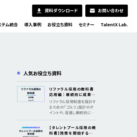
資料ダウンロード
お問い合わせ
ステム統合
導入事例
お役立ち資料
セミナー
TalentX Lab.
人気お役立ち資料
リファラル採用の教科書
応用編｜継続的に成果を
出すためのメソッド
リファラル採用制度を設計す
るための「ゴルフ」設計のポ
イントや、促進し継続的に採
用成果を創出するための「認
知、共感、行動、ファン化」の
【タレントプール採用の教
フレームワークを紹介
科書】施策を開始するた