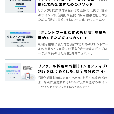
的に成果を出すためのメソッド
リファラル採用制度を設計するための「ゴルフ」設計
のポイントや、促進し継続的に採用成果を創出する
ための「認知、共感、行動、ファン化」のフレームワー
クを紹介
【タレントプール採用の教科書】施策を
開始するための3つのSTEP
転職潜在層から人材を獲得するためのタレントプー
ルの考え方や、施策に必要な「データ構築」「アプロ
ーチ」「継続の仕組み化」をマニュアル化
リファラル採用の報酬（インセンティブ）
制度をはじめとした、制度設計のポイン
ト
「紹介報酬制度は実施すべきか、実施する場合どの
ような点に注意すればいいか？」法令遵守のポイン
トやインセンティブ金額の相場を紹介