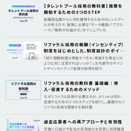
【タレントプール採用の教科書】施策を
開始するための3つのSTEP
転職潜在層から人材を獲得するためのタレントプー
ルの考え方や、施策に必要な「データ構築」「アプロ
ーチ」「継続の仕組み化」をマニュアル化
リファラル採用の報酬（インセンティブ）
制度をはじめとした、制度設計のポイン
ト
「紹介報酬制度は実施すべきか、実施する場合どの
ような点に注意すればいいか？」法令遵守のポイン
トやインセンティブ金額の相場を紹介
リファラル採用の教科書 基礎編｜導
入・促進するためのメソッド
なぜリファラル採用が必要なのか、メリットは何か、
促進するための３つのステップを紹介し、基礎からリ
ファラル採用を理解する教科書
過去応募者への再アプローチと有効性
労働人口減少や各社の採用強化を背景に採用難易