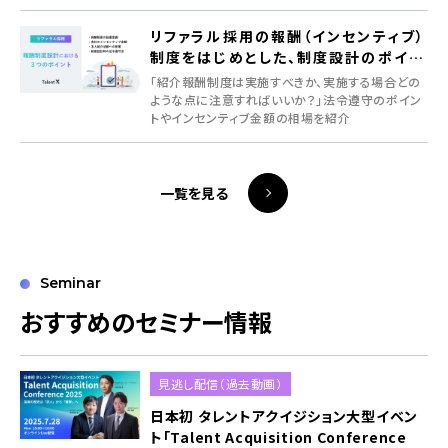
リファラル採用の報酬（インセンティブ）
制度をはじめとした、制度設計のポイン
ト
「紹介報酬制度は実施すべきか、実施する場合どの
ような点に注意すればいいか？」法令遵守のポイン
トやインセンティブ金額の相場を紹介
一覧を見る
Seminar
おすすめのセミナー情報
見逃し配信（過去動画）
日本初 タレントアクイジション大型イベン
ト「Talent Acquisition Conference