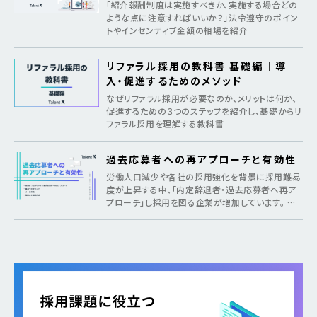
ト
「紹介報酬制度は実施すべきか、実施する場合どの
ような点に注意すればいいか？」法令遵守のポイン
トやインセンティブ金額の相場を紹介
リファラル採用の教科書 基礎編｜導
入・促進するためのメソッド
なぜリファラル採用が必要なのか、メリットは何か、
促進するための３つのステップを紹介し、基礎からリ
ファラル採用を理解する教科書
過去応募者への再アプローチと有効性
労働人口減少や各社の採用強化を背景に採用難易
度が上昇する中、「内定辞退者・過去応募者へ再ア
プローチ」し採用を図る企業が増加しています。 そ
のような疑問がある方に向けて本記事では、各社が
取り組む背景から期待できるメリット、 […]