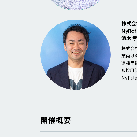
株式会社
MyRef
清木 
株式会
業向け
途採用領
ル採用促
MyTal
開催概要