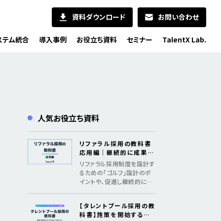
資料ダウンロード
お問い合わせ
ステム統合
導入事例
お役立ち資料
セミナー
TalentX Lab.
人気お役立ち資料
リファラル採用の教科書
応用編｜継続的に成果を
出すためのメソッド
リファラル採用制度を設計す
るための「ゴルフ」設計のポ
イントや、促進し継続的に採
用成果を創出するための「認
知、共感、行動、ファン化」の
【タレントプール採用の教
フレームワークを紹介
科書】施策を開始するた