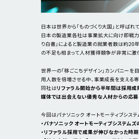
日本は世界から「ものづくり大国」と呼ばれ
日本の製造業各社は事業拡大に向け即戦力人
り白書」によると製造業の就業者数は約20
の不足も相まって人材獲得競争が非常に激化
世界一の「移ごこちデザイン」カンパニーを目
用人数を倍増させる中、事業成長を支える専
同社は
リファラル開始から半年間は採用成
媒体では出会えない優秀な人材からの応募を
今回はパナソニック オートモーティブシス
・パナソニック オートモーティブシステム
・リファラル採用で成果が伸びなかった時