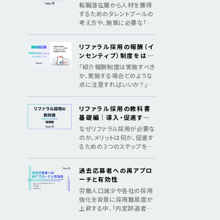
めの3つのSTEP
転職潜在層から人材を獲得
するためのタレントプールの
考え方や、施策に必要な「デ
ータ構築」「アプローチ」「継
続の仕組み化」をマニュアル
リファラル採用の報酬（イ
化
ンセンティブ）制度をはじ
めとした、制度設計のポイ
「紹介報酬制度は実施すべき
ント
か、実施する場合どのような
点に注意すればいいか？」法
令遵守のポイントやインセン
ティブ金額の相場を紹介
リファラル採用の教科書
基礎編｜導入・促進する
ためのメソッド
なぜリファラル採用が必要な
のか、メリットは何か、促進す
るための３つのステップを紹
介し、基礎からリファラル採
用を理解する教科書
過去応募者への再アプロ
ーチと有効性
労働人口減少や各社の採用
強化を背景に採用難易度が
上昇する中、「内定辞退者・
過去応募者へ再アプローチ」