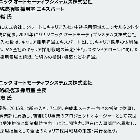
ニック オートモーティブシステムズ株式会社
略統括部 採用室 エキスパート
織 氏
7年に株式会社リクルートにキャリア入社。中途採用領域のコンサルタントや
成に従事。2024年にパナソニック オートモーティブシステムズ株式会社
)に入社後は、キャリア採用担当エキスパートとして、キャリア採用の体制強
い、PAS全社のキャリア採用戦略の策定・実行、スタンドアローンに向けた
ア採用領域の組織、仕組みの検討・構築などを担当。
ニック オートモーティブシステムズ株式会社
略統括部 採用室 主務
志 氏
業後、2015年に新卒入社。7年間、完成車メーカー向けの営業に従事し
、事業部に異動し、制御ECU事業のプロジェクトマネージャーとして次世
Uの受注推進と事業収益性向上に2年間注力。現在は人事部門へ異動し、
ア採用担当として全社のキャリア採用戦略の策定・実行を担う。