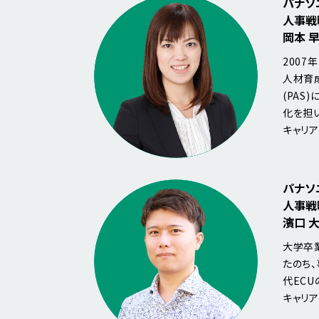
パナソ
人事戦
岡本 早
200
人材育
(PAS
化を担
キャリ
パナソ
人事戦
濱口 大
大学卒
たのち
代EC
キャリ