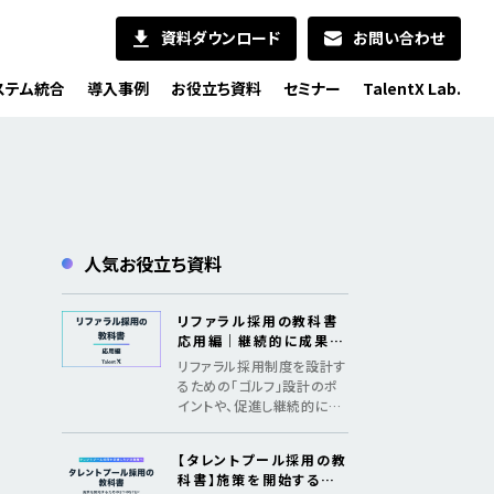
資料ダウンロード
お問い合わせ
ステム統合
導入事例
お役立ち資料
セミナー
TalentX Lab.
人気お役立ち資料
リファラル採用の教科書
応用編｜継続的に成果を
出すためのメソッド
リファラル採用制度を設計す
るための「ゴルフ」設計のポ
イントや、促進し継続的に採
用成果を創出するための「認
知、共感、行動、ファン化」の
【タレントプール採用の教
フレームワークを紹介
科書】施策を開始するた