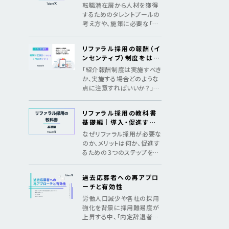
めの3つのSTEP
転職潜在層から人材を獲得
するためのタレントプールの
考え方や、施策に必要な「デ
ータ構築」「アプローチ」「継
続の仕組み化」をマニュアル
リファラル採用の報酬（イ
化
ンセンティブ）制度をはじ
めとした、制度設計のポイ
「紹介報酬制度は実施すべき
ント
か、実施する場合どのような
点に注意すればいいか？」法
令遵守のポイントやインセン
ティブ金額の相場を紹介
リファラル採用の教科書
基礎編｜導入・促進する
ためのメソッド
なぜリファラル採用が必要な
のか、メリットは何か、促進す
るための３つのステップを紹
介し、基礎からリファラル採
用を理解する教科書
過去応募者への再アプロ
ーチと有効性
労働人口減少や各社の採用
強化を背景に採用難易度が
上昇する中、「内定辞退者・
過去応募者へ再アプローチ」