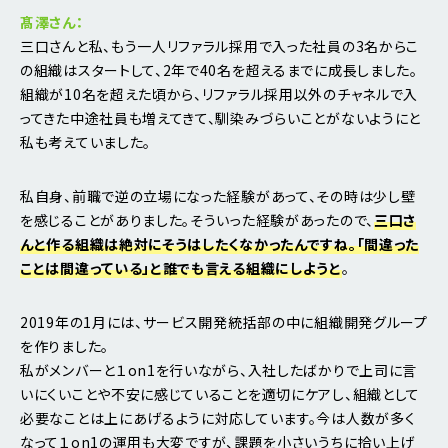
髙澤さん：
三口さんと私、もう一人リファラル採用で入った社員の3名からこ
の組織はスタートして、2年で40名を超えるまでに成長しました。
組織が10名を超えた頃から、リファラル採用以外のチャネルで入
ってきた中途社員も増えてきて、馴染みづらいことがないようにと
私も考えていました。
私自身、前職で逆の立場になった経験があって、その時は少し壁
を感じることがありました。そういった経験があったので、
三口さ
んと作る組織は絶対にそうはしたくなかったんですね。「間違った
ことは間違っている」と誰でも言える組織にしようと
。
2019年の1月には、サービス開発統括部の中に組織開発グループ
を作りました。
私がメンバーと１on1を行いながら、入社したばかりで上司に言
いにくいことや不安に感じていることを適切にケアし、組織として
必要なことは上にあげるように対応しています。今は人数が多く
なって１on1の運用も大変ですが、課題を小さいうちに拾い上げ