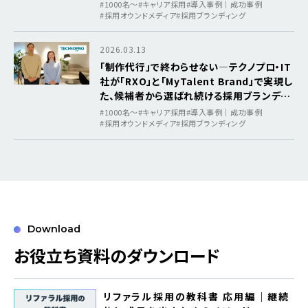
グ
#1000名〜
#キャリア採用
#導入事例｜成功事例
#採用オウンドメディア
#採用ブランディング
2026.03.13
「制作代行」で終わらせない―テクノプロ・IT
社が「RXO」と「MyTalent Brand」で実現し
た、候補者から選ばれ続ける採用ブランディ
ングの仕組み
#1000名〜
#キャリア採用
#導入事例｜成功事例
#採用オウンドメディア
#採用ブランディング
Download
お役立ち資料のダウンロード
リファラル採用の教科書 応用編｜継続