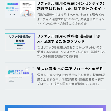
リファラル採用の報酬（インセンティブ）
制度をはじめとした、制度設計のポイン
ト
「紹介報酬制度は実施すべきか、実施する場合どの
ような点に注意すればいいか？」法令遵守のポイン
トやインセンティブ金額の相場を紹介
リファラル採用の教科書 基礎編｜導
入・促進するためのメソッド
なぜリファラル採用が必要なのか、メリットは何か、
促進するための３つのステップを紹介し、基礎からリ
ファラル採用を理解する教科書
過去応募者への再アプローチと有効性
労働人口減少や各社の採用強化を背景に採用難易
度が上昇する中、「内定辞退者・過去応募者へ再ア
プローチ」し採用を図る企業が増加しています。 そ
のような疑問がある方に向けて本記事では、各社が
取り組む背景から期待できるメリット、 […]