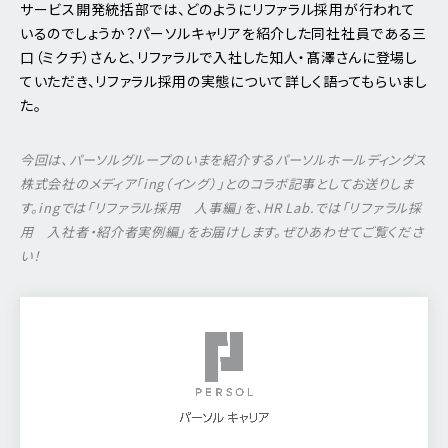
サービス開発統括部では、どのようにリファラル採用が行われて
いるのでしょうか？パーソルキャリアを紹介した同社社員である三
口（ミクチ）さんと、リファラルで入社した知人・髙澤さんに登場し
ていただき、リファラル採用の実態について詳しく語ってもらいまし
た。
今回は、パーソルグループのいまを紹介するパーソルホールディングス
株式会社のメディア「ing（イング）」とのコラボ記事としてお送りしま
す。ingでは「リファラル採用 人事編」を、HR Lab.では「リファラル採
用 入社者・紹介者実例編」をお届けします。ぜひあわせてご覧くださ
い！