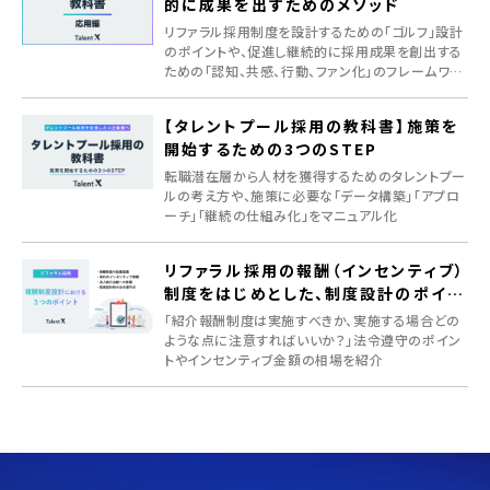
的に成果を出すためのメソッド
リファラル採用制度を設計するための「ゴルフ」設計
のポイントや、促進し継続的に採用成果を創出する
ための「認知、共感、行動、ファン化」のフレームワー
クを紹介
【タレントプール採用の教科書】施策を
開始するための3つのSTEP
転職潜在層から人材を獲得するためのタレントプー
ルの考え方や、施策に必要な「データ構築」「アプロ
ーチ」「継続の仕組み化」をマニュアル化
リファラル採用の報酬（インセンティブ）
制度をはじめとした、制度設計のポイン
ト
「紹介報酬制度は実施すべきか、実施する場合どの
ような点に注意すればいいか？」法令遵守のポイン
トやインセンティブ金額の相場を紹介