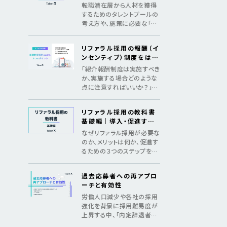
めの3つのSTEP
転職潜在層から人材を獲得
するためのタレントプールの
考え方や、施策に必要な「デ
ータ構築」「アプローチ」「継
続の仕組み化」をマニュアル
リファラル採用の報酬（イ
化
ンセンティブ）制度をはじ
めとした、制度設計のポイ
「紹介報酬制度は実施すべき
ント
か、実施する場合どのような
点に注意すればいいか？」法
令遵守のポイントやインセン
ティブ金額の相場を紹介
リファラル採用の教科書
基礎編｜導入・促進する
ためのメソッド
なぜリファラル採用が必要な
のか、メリットは何か、促進す
るための３つのステップを紹
介し、基礎からリファラル採
用を理解する教科書
過去応募者への再アプロ
ーチと有効性
労働人口減少や各社の採用
強化を背景に採用難易度が
上昇する中、「内定辞退者・
過去応募者へ再アプローチ」