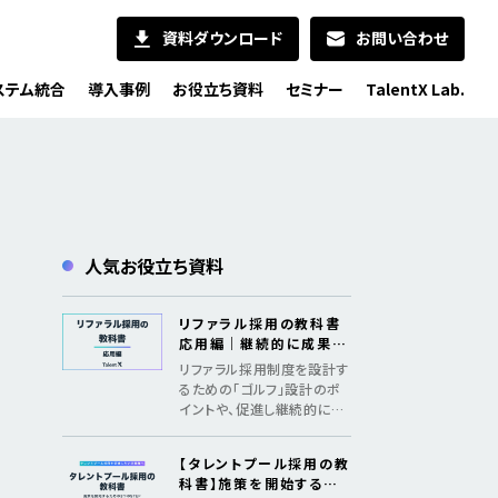
資料ダウンロード
お問い合わせ
ステム統合
導入事例
お役立ち資料
セミナー
TalentX Lab.
人気お役立ち資料
リファラル採用の教科書
応用編｜継続的に成果を
出すためのメソッド
リファラル採用制度を設計す
るための「ゴルフ」設計のポ
イントや、促進し継続的に採
用成果を創出するための「認
知、共感、行動、ファン化」の
【タレントプール採用の教
フレームワークを紹介
科書】施策を開始するた