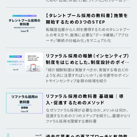
クを紹介
【タレントプール採用の教科書】施策を
開始するための3つのSTEP
転職潜在層から人材を獲得するためのタレントプー
ルの考え方や、施策に必要な「データ構築」「アプロ
ーチ」「継続の仕組み化」をマニュアル化
リファラル採用の報酬（インセンティブ）
制度をはじめとした、制度設計のポイン
ト
「紹介報酬制度は実施すべきか、実施する場合どの
ような点に注意すればいいか？」法令遵守のポイン
トやインセンティブ金額の相場を紹介
リファラル採用の教科書 基礎編｜導
入・促進するためのメソッド
なぜリファラル採用が必要なのか、メリットは何か、
促進するための３つのステップを紹介し、基礎からリ
ファラル採用を理解する教科書
過去応募者への再アプローチと有効性