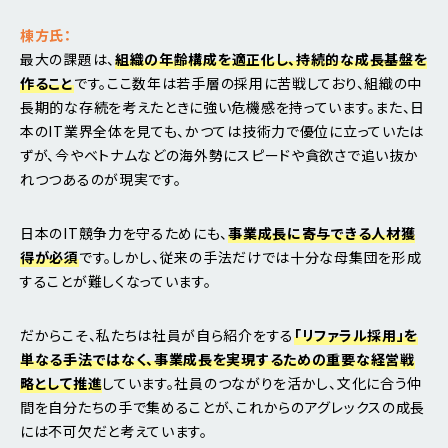
棟方氏：
最大の課題は、
組織の年齢構成を適正化し、持続的な成長基盤を
作ること
です。ここ数年は若手層の採用に苦戦しており、組織の中
長期的な存続を考えたときに強い危機感を持っています。また、日
本のIT業界全体を見ても、かつては技術力で優位に立っていたは
ずが、今やベトナムなどの海外勢にスピードや貪欲さで追い抜か
れつつあるのが現実です。
日本のIT競争力を守るためにも、
事業成長に寄与できる人材獲
得が必須
です。しかし、従来の手法だけでは十分な母集団を形成
することが難しくなっています。
だからこそ、私たちは社員が自ら紹介をする
「リファラル採用」を
単なる手法ではなく、事業成長を実現するための重要な経営戦
略として推進
しています。社員のつながりを活かし、文化に合う仲
間を自分たちの手で集めることが、これからのアグレックスの成長
には不可欠だと考えています。