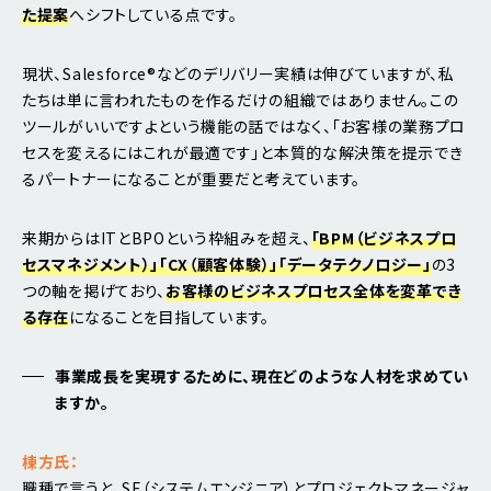
た提案
へシフトしている点です。
現状、Salesforce®などのデリバリー実績は伸びていますが、私
たちは単に言われたものを作るだけの組織ではありません。この
ツールがいいですよという機能の話ではなく、「お客様の業務プロ
セスを変えるにはこれが最適です」と本質的な解決策を提示でき
るパートナーになることが重要だと考えています。
来期からはITとBPOという枠組みを超え、
「BPM（ビジネスプロ
セスマネジメント）」「CX（顧客体験）」「データテクノロジー」
の3
つの軸を掲げており、
お客様のビジネスプロセス全体を変革でき
る存在
になることを目指しています。
事業成長を実現するために、現在どのような人材を求めてい
ますか。
棟方氏：
職種で言うと、SE（システムエンジニア）とプロジェクトマネージャ