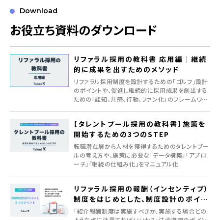
Download
お役立ち資料のダウンロード
リファラル採用の教科書 応用編｜継続
的に成果を出すためのメソッド
リファラル採用制度を設計するための「ゴルフ」設計
のポイントや、促進し継続的に採用成果を創出する
ための「認知、共感、行動、ファン化」のフレームワー
クを紹介
【タレントプール採用の教科書】施策を
開始するための3つのSTEP
転職潜在層から人材を獲得するためのタレントプー
ルの考え方や、施策に必要な「データ構築」「アプロ
ーチ」「継続の仕組み化」をマニュアル化
リファラル採用の報酬（インセンティブ）
制度をはじめとした、制度設計のポイン
ト
「紹介報酬制度は実施すべきか、実施する場合どの
ような点に注意すればいいか？」法令遵守のポイン