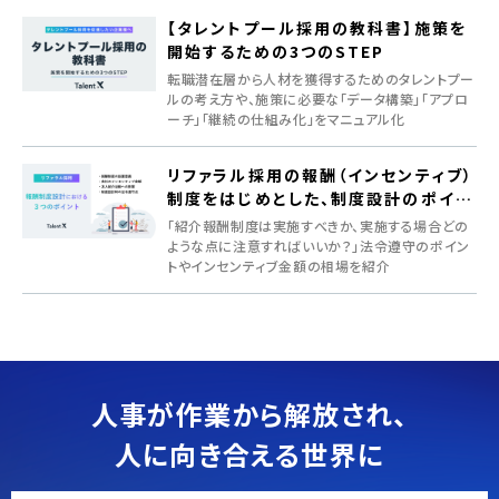
【タレントプール採用の教科書】施策を
開始するための3つのSTEP
転職潜在層から人材を獲得するためのタレントプー
ルの考え方や、施策に必要な「データ構築」「アプロ
ーチ」「継続の仕組み化」をマニュアル化
リファラル採用の報酬（インセンティブ）
制度をはじめとした、制度設計のポイン
ト
「紹介報酬制度は実施すべきか、実施する場合どの
ような点に注意すればいいか？」法令遵守のポイン
トやインセンティブ金額の相場を紹介
人事が作業から解放され、
人に向き合える世界に