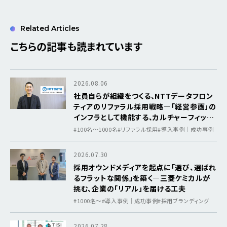
Related Articles
こちらの記事も読まれています
2026.08.06
社員自らが組織をつくる、NTTデータフロン
ティアのリファラル採用戦略―「経営参画」の
インフラとして機能する、カルチャーフィット
を軸にした採用基盤
#100名～1000名
#リファラル採用
#導入事例｜成功事例
2026.07.30
採用オウンドメディアを起点に「選び、選ばれ
るフラットな関係」を築く―三菱ケミカルが
挑む、企業の「リアル」を届ける工夫
#1000名〜
#導入事例｜成功事例
#採用ブランディング
2026.07.28