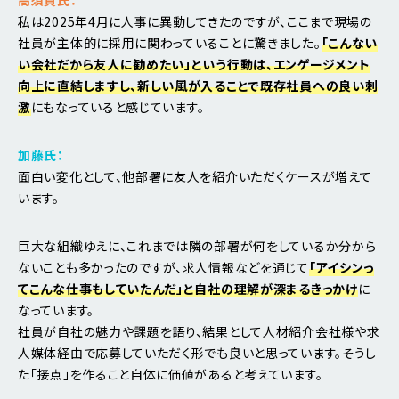
高須賀氏：
私は2025年4月に人事に異動してきたのですが、ここまで現場の
社員が主体的に採用に関わっていることに驚きました。
「こんない
い会社だから友人に勧めたい」という行動は、エンゲージメント
向上に直結しますし、新しい風が入ることで既存社員への良い刺
激
にもなっていると感じています。
加藤氏：
面白い変化として、他部署に友人を紹介いただくケースが増えて
います。
巨大な組織ゆえに、これまでは隣の部署が何をしているか分から
ないことも多かったのですが、求人情報などを通じて
「アイシンっ
てこんな仕事もしていたんだ」と自社の理解が深まるきっかけ
に
なっています。
社員が自社の魅力や課題を語り、結果として人材紹介会社様や求
人媒体経由で応募していただく形でも良いと思っています。そうし
た「接点」を作ること自体に価値があると考えています。