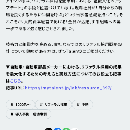
アイシン様は、リファラル採用を変革期における「組織文化のアッ
プデート」の手段と位置づけています。現場社員が「自分たちの職
場を良くするために仲間を呼ぶ」という当事者意識を持つこと。そ
れこそが、人的資本経営で掲げる「全員が活躍」する組織への第
一歩であると強く感じさせられました。
技術力と組織力を高める、貴社ならではのリファラル採用戦略設
計について興味がある方は、ぜひTalentXにご相談ください。
▼
自動車・自動車部品メーカーにおける、リファラル採用の成果
を最大化するための考え方と実践方法についてのお役立ち記事
は
こちら
。
記事URL：
https://mytalent.jp/lab/resource_397/
#
1000名〜
#
リファラル採用
#
中途
#
導入事例｜成功事例