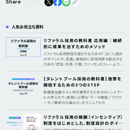
Share
人気お役立ち資料
リファラル採用の教科書 応用編｜継続
的に成果を出すためのメソッド
リファラル採用制度を設計するための「ゴルフ」設計
のポイントや、促進し継続的に採用成果を創出する
ための「認知、共感、行動、ファン化」のフレームワー
クを紹介
【タレントプール採用の教科書】施策を
開始するための3つのSTEP
転職潜在層から人材を獲得するためのタレントプー
ルの考え方や、施策に必要な「データ構築」「アプロ
ーチ」「継続の仕組み化」をマニュアル化
リファラル採用の報酬（インセンティブ）
制度をはじめとした、制度設計のポイン
ト