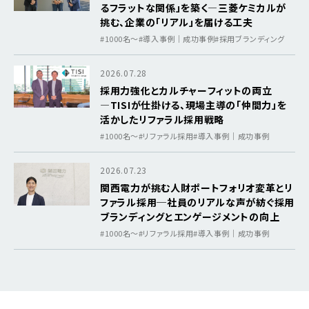
るフラットな関係」を築く―三菱ケミカルが
挑む、企業の「リアル」を届ける工夫
#1000名〜
#導入事例｜成功事例
#採用ブランディング
2026.07.28
採用力強化とカルチャーフィットの両立
―TISIが仕掛ける、現場主導の「仲間力」を
活かしたリファラル採用戦略
#1000名〜
#リファラル採用
#導入事例｜成功事例
2026.07.23
関西電力が挑む人財ポートフォリオ変革とリ
ファラル採用─社員のリアルな声が紡ぐ採用
ブランディングとエンゲージメントの向上
#1000名〜
#リファラル採用
#導入事例｜成功事例