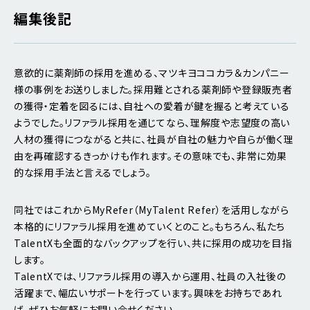
編集後記
意欲的に薬剤師の採用を進める、マツキヨココカラ＆カンパニー
様の事例をお送りしました。採用難とされる薬剤師や登録販売者
の獲得・定着を図るには、自社への愛着が鍵を握ると考えている
ようでした。リファラル採用を通じてなら、理解度や志望度の高い
人材の獲得につながると共に、社員が自社の魅力や自らが働く理
由を再確認するきっかけも作れます。その意味でも、非常に効果
的な採用手法と言えるでしょう。
同社ではこれからMyRefer（MyTalent Refer）を活用しながら
本格的にリファラル採用を進めていくとのこと。もちろん、私たち
TalentXも全面的なバックアップを行い、共に採用の成功を目指
します。
TalentXでは、リファラル採用の導入から運用、社員の入社後の
活躍まで、幅広いサポートを行っています。興味をお持ちであれ
ば、ぜひお気軽にお問い合せください。