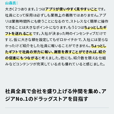
山森氏：
大きく2つあります。1つは
アプリが使いやすく見やすいこと
です。
社員にとって採用は必ずしも業務上の義務ではありません。アプ
リは業務時間外にも使うことになるので、ストレスなく簡単に操作
できることは大きなポイントになります。もう1つは
ちょっとしたギ
フトを送れること
です。入社が決まった時のインセンティブだけで
すと、仮に大きな額を設定してもゼロかイチかで、入社には至らな
かったけど紹介をした社員に報いることができません。
ちょっとし
たギフトで社員の労力に報い、謝意を表すことができれば、紹介
の促進にもつながる
と考えました。他にも、紹介数を競える仕組
みなどコンテンツが充実している点も優れていると感じました。
社員全員で会社を盛り上げる仲間を集め、ア
ジアNo.1のドラッグストアを目指す