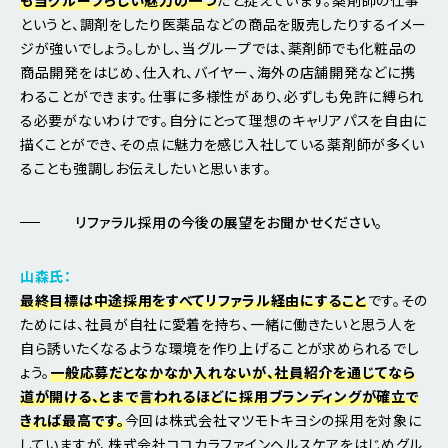
というと、調剤をしたり医薬品などの商品を販売したりするイメー
ジが強いでしょう。しかし、当グループでは、薬剤師でも化粧品の
商品開発をはじめ、仕入れ、バイヤー、海外の店舗開発などに携
わることができます。仕事に多様性があり、必ずしも免許に縛られ
る必要がないわけです。自分にとって理想のキャリアパスを自由に
描くことができ、その点に魅力を感じ入社している薬剤師が多くい
ることも強調しお伝えしたいと思います。
リファラル採用の今後の展望をお聞かせください。
山森氏：
最終目標は中途採用をすべてリファラル経由にすること
です。その
ためには、社員が自社に愛着を持ち、一緒に働きたいと思う人を
自ら誘いたくなるような環境を作り上げることが求められるでし
ょう。
一般応募だとなかなか入れないが、社員紹介を通じてなら
道が開ける、とまで言われるほどに採用ブランディングが確立で
きれば最高です。
今回は株式会社マツモトキヨシの採用を対象に
していますが、株式会社ココカラファインヘルスケアをはじめグル