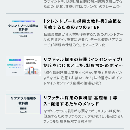
のポイントや、促進し継続的に採用成果を創出する
ための「認知、共感、行動、ファン化」のフレームワー
クを紹介
【タレントプール採用の教科書】施策を
開始するための3つのSTEP
転職潜在層から人材を獲得するためのタレントプー
ルの考え方や、施策に必要な「データ構築」「アプロ
ーチ」「継続の仕組み化」をマニュアル化
リファラル採用の報酬（インセンティブ）
制度をはじめとした、制度設計のポイン
ト
「紹介報酬制度は実施すべきか、実施する場合どの
ような点に注意すればいいか？」法令遵守のポイン
トやインセンティブ金額の相場を紹介
リファラル採用の教科書 基礎編｜導
入・促進するためのメソッド
なぜリファラル採用が必要なのか、メリットは何か、
促進するための３つのステップを紹介し、基礎からリ
ファラル採用を理解する教科書