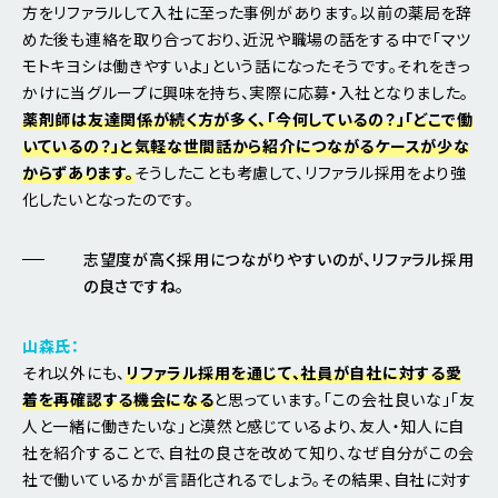
方をリファラルして入社に至った事例があります。以前の薬局を辞
めた後も連絡を取り合っており、近況や職場の話をする中で「マツ
モトキヨシは働きやすいよ」という話になったそうです。それをきっ
かけに当グループに興味を持ち、実際に応募・入社となりました。
薬剤師は友達関係が続く方が多く、「今何しているの？」「どこで働
いているの？」と気軽な世間話から紹介につながるケースが少な
からずあります。
そうしたことも考慮して、リファラル採用をより強
化したいとなったのです。
志望度が高く採用につながりやすいのが、リファラル採用
の良さですね。
山森氏：
それ以外にも、
リファラル採用を通じて、社員が自社に対する愛
着を再確認する機会になる
と思っています。「この会社良いな」「友
人と一緒に働きたいな」と漠然と感じているより、友人・知人に自
社を紹介することで、自社の良さを改めて知り、なぜ自分がこの会
社で働いているかが言語化されるでしょう。その結果、自社に対す