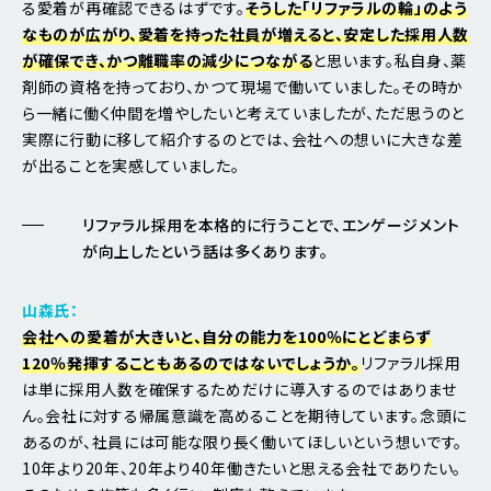
る愛着が再確認できるはずです。
そうした「リファラルの輪」のよう
なものが広がり、愛着を持った社員が増えると、安定した採用人数
が確保でき、かつ離職率の減少につながる
と思います。私自身、薬
剤師の資格を持っており、かつて現場で働いていました。その時か
ら一緒に働く仲間を増やしたいと考えていましたが、ただ思うのと
実際に行動に移して紹介するのとでは、会社への想いに大きな差
が出ることを実感していました。
リファラル採用を本格的に行うことで、エンゲージメント
が向上したという話は多くあります。
山森氏：
会社への愛着が大きいと、自分の能力を100％にとどまらず
120％発揮することもあるのではないでしょうか。
リファラル採用
は単に採用人数を確保するためだけに導入するのではありませ
ん。会社に対する帰属意識を高めることを期待しています。念頭に
あるのが、社員には可能な限り長く働いてほしいという想いです。
10年より20年、20年より40年働きたいと思える会社でありたい。