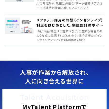
ルの考え方や、施策に必要な「データ構築」「アプロ
ーチ」「継続の仕組み化」をマニュアル化
リファラル採用の報酬（インセンティブ）
制度をはじめとした、制度設計のポイン
ト
「紹介報酬制度は実施すべきか、実施する場合どの
ような点に注意すればいいか？」法令遵守のポイン
トやインセンティブ金額の相場を紹介
人事が作業から解放され、
人に向き合える世界に
Talent Acquisition
Economy.
MyTalent Platformで