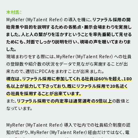
木村氏：
MyRefer（MyTalent Refer）の導入を機に、
リファラル採用の開
始背景や目的を説明するための各拠点・展示会場まわりを実施し
ました。人と人の繋がりを活かすということを率先垂範して見せる
ためにも、対面でしっかり説明を行い、現場の声を聴いてまわりま
した。
現場まわりをする際には、MyRefer（MyTalent Refer）への社員
の登録数や紹介数の状況をデータで見ながら実施することが出
来たので、適切にPDCAをまわすことが出来ました。
現在は、リファラル採用に参加してくれる社員は60％を超え、180
名以上が協力して下さっており、既にリファラル採用で20名近く
の社員を採用することが出来ています。
また、
リファラル採用での内定率は通常選考の5倍以上
の数値と
なっています。
MyRefer（MyTalent Refer）導入で社内での社員紹介制度の認
知が広がり、MyRefer（MyTalent Refer）経由だけではなく、電