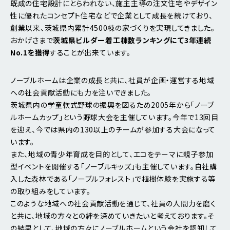
既成の住宅設計にとらわれない、施主主導の注文住宅やデザイン
性に優れたコンセプト住宅などで企業として成長を続けており、
創業以来、茨城県内累計4500棟の家づくりを実現してきました。
おかげさまで
茨城県ビルダー着工棟数ランキングにて3年連続
No.1を獲得
することが出来ています。
ノーブルホームは企業の成長と共に、社員が企画・運営する地域
への社会貢献活動にも力を注いできました。
茨城県内の学童軟式野球の振興を図るため2005年から「ノーブ
ルホームカップ」という野球大会を主催しています。今年で13回目
を迎え、今では県内の130以上のチームが参加する大会になって
います。
また、地域の青少年育成を目的として、エコをテーマに親子参加
型イベントを開催する「ノーブルキッズ」も主催しています。自社購
入した森林である「ノーブルフォレスト」で植樹体験を実施する等
の取り組みをしています。
このような地域への社会貢献活動を通じて、社員の人間力を磨く
と共に、地域の方々との絆を深めていきたいと考えております。そ
の結果として、地域の方々にノーブルホームという会社を認知して