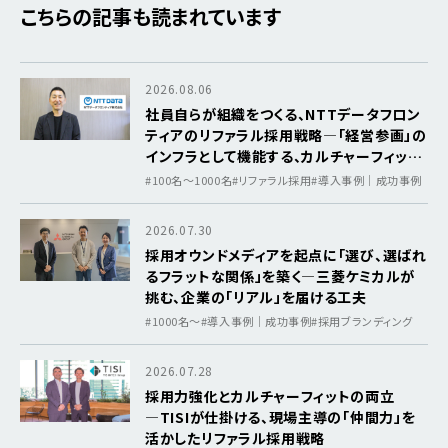
こちらの記事も読まれています
2026.08.06
社員自らが組織をつくる、NTTデータフロン
ティアのリファラル採用戦略―「経営参画」の
インフラとして機能する、カルチャーフィット
を軸にした採用基盤
#100名～1000名
#リファラル採用
#導入事例｜成功事例
2026.07.30
採用オウンドメディアを起点に「選び、選ばれ
るフラットな関係」を築く―三菱ケミカルが
挑む、企業の「リアル」を届ける工夫
#1000名〜
#導入事例｜成功事例
#採用ブランディング
2026.07.28
採用力強化とカルチャーフィットの両立
―TISIが仕掛ける、現場主導の「仲間力」を
活かしたリファラル採用戦略