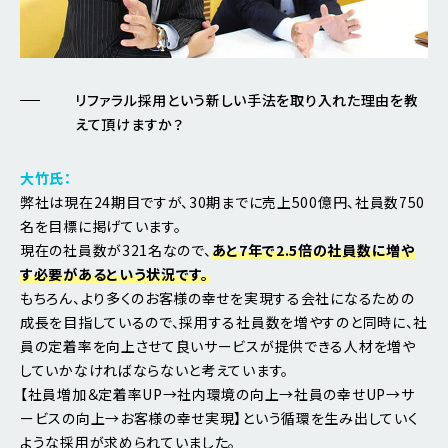
リファラル採用という新しい手法を取り入れた理由を教
えて頂けますか？
大竹氏：
弊社は現在24期目ですが、30期までに売上500億円、社員数750
名を目標に掲げています。
現在の社員数が321名なので、
あと7年で2.5倍の社員数に増や
す必要があるという状況です。
もちろん、より多くのお客様の幸せを実現する会社になるための
成長を目指しているので、採用する社員数を増やすのと同時に、社
員の定着率を向上させて良いサービスが提供できる人材を増や
していかなければならないと考えています。
【社員増加＆定着率UP→社内環境の向上→社員の幸せUP→サ
ービスの向上→お客様の幸せ実現】という循環を生み出していく
ような採用が求められていました。