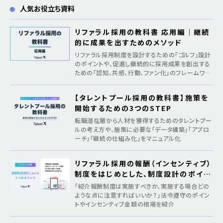
人気お役立ち資料
リファラル採用の教科書 応用編｜継続
的に成果を出すためのメソッド
リファラル採用制度を設計するための「ゴルフ」設計
のポイントや、促進し継続的に採用成果を創出する
ための「認知、共感、行動、ファン化」のフレームワー
クを紹介
【タレントプール採用の教科書】施策を
開始するための3つのSTEP
転職潜在層から人材を獲得するためのタレントプー
ルの考え方や、施策に必要な「データ構築」「アプロ
ーチ」「継続の仕組み化」をマニュアル化
リファラル採用の報酬（インセンティブ）
制度をはじめとした、制度設計のポイン
ト
「紹介報酬制度は実施すべきか、実施する場合どの
ような点に注意すればいいか？」法令遵守のポイン
トやインセンティブ金額の相場を紹介