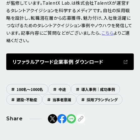
が監修しています。TalentX Lab.は株式会社TalentXが運営す
るタレントアクイジションを科学するメディアです。自社の採用戦
略を設計し、転職潜在層から応募獲得、魅力付け、入社後活躍に
つなげるためのタレントアクイジション事例やノウハウを発信して
います。記事内容にご質問などがございましたら、
こちら
よりご連
絡ください。
リファラルアワード企業事例 ダウンロード
#
100名～1000名
#
中途
#
導入事例｜成功事例
#
建設・不動産
#
当事者意識
#
採用ブランディング
Share