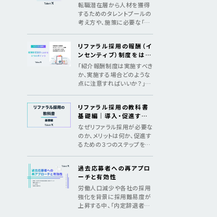
めの3つのSTEP
転職潜在層から人材を獲得
するためのタレントプールの
考え方や、施策に必要な「デ
ータ構築」「アプローチ」「継
続の仕組み化」をマニュアル
リファラル採用の報酬（イ
化
ンセンティブ）制度をはじ
めとした、制度設計のポイ
「紹介報酬制度は実施すべき
ント
か、実施する場合どのような
点に注意すればいいか？」法
令遵守のポイントやインセン
ティブ金額の相場を紹介
リファラル採用の教科書
基礎編｜導入・促進する
ためのメソッド
なぜリファラル採用が必要な
のか、メリットは何か、促進す
るための３つのステップを紹
介し、基礎からリファラル採
用を理解する教科書
過去応募者への再アプロ
ーチと有効性
労働人口減少や各社の採用
強化を背景に採用難易度が
上昇する中、「内定辞退者・
過去応募者へ再アプローチ」