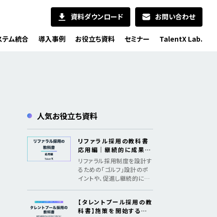
資料ダウンロード
お問い合わせ
ステム統合
導入事例
お役立ち資料
セミナー
TalentX Lab.
人気お役立ち資料
リファラル採用の教科書
応用編｜継続的に成果を
出すためのメソッド
リファラル採用制度を設計す
るための「ゴルフ」設計のポ
イントや、促進し継続的に採
用成果を創出するための「認
知、共感、行動、ファン化」の
【タレントプール採用の教
フレームワークを紹介
科書】施策を開始するた