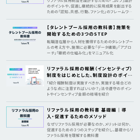
リファラル採用制度を設計するための「ゴルフ」設計
のポイントや、促進し継続的に採用成果を創出する
ための「認知、共感、行動、ファン化」のフレームワー
クを紹介
【タレントプール採用の教科書】施策を
開始するための3つのSTEP
転職潜在層から人材を獲得するためのタレントプー
ルの考え方や、施策に必要な「データ構築」「アプロ
ーチ」「継続の仕組み化」をマニュアル化
リファラル採用の報酬（インセンティブ）
制度をはじめとした、制度設計のポイン
ト
「紹介報酬制度は実施すべきか、実施する場合どの
ような点に注意すればいいか？」法令遵守のポイン
トやインセンティブ金額の相場を紹介
リファラル採用の教科書 基礎編｜導
入・促進するためのメソッド
なぜリファラル採用が必要なのか、メリットは何か、
促進するための３つのステップを紹介し、基礎からリ
ファラル採用を理解する教科書