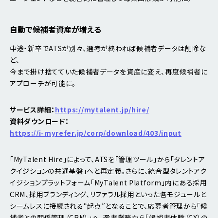
自動で候補者資産が増える
中途・新卒でATSが別々、選考が終われば候補者データは削除な
ど、
今まで掛け捨てていた候補者データを資産に変え、再度候補者に
アプローチが可能に。
サービス詳細：
https://mytalent.jp/hire/
資料ダウンロード：
https://i-myrefer.jp/corp/download/403/input
「MyTalent Hire」によって、ATSを「管理ツール」から「タレントア
クイジションの共通基盤」へと再定義。さらに、統合型タレントアク
イジションプラットフォーム「MyTalent Platform」内にある採用
CRM、採用ブランディング、リファラル採用といった各モジュールと
シームレスに接続される“起点”となることで、応募者管理から「候
補者との関係管理（CRM）」へ、選考業務から「候補者体験（CX）の