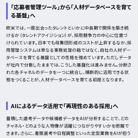
「応募者管理ツール」から「人材データベースを育て
る基盤」へ
欧米では、一度出会ったタレントといかに中長期で関係を築き続
けるか（タレントアクイジション）が、採用競争力の中心に位置づ
けられています。日本でも母集団形成のコストが上昇するなか、採
用管理システムは単なる事務処理の箱ではなく、自社の人材デー
タベースを育てる基盤としての性格を強めています。ただしデータ
が社内で分散したままでは、こうした基盤化は進みません。分断さ
れた各チャネルのデータを一つに統合し、横断的に活用できる状
態をつくることが、人材データベースを育てる前提となります。
AIによるデータ活用で「再現性のある採用」へ
蓄積した選考データや候補者データをAIが分析することで、どの
チャネル・どのような人物像が活躍につながりやすいかを把握で
きます。さらに、書類選考や日程調整といった定型業務をAIが担う