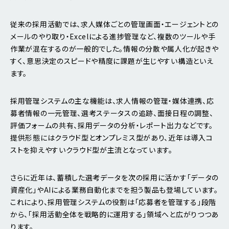
従来の採用活動では、求人媒体ごとの管理画面・エージェントとの
メールのやり取り・Excelによる進捗管理など、複数のツールや手
作業が混在するのが一般的でした。情報の分散や属人化が起きや
すく、意思決定のスピードや精度に課題が生じやすい構造といえ
ます。
採用管理システムの主な機能は、求人情報の管理・媒体連携、応
募者情報の一元管理、選考ステータスの追跡、面接日程の調整、
評価フォームの共有、採用データの分析・レポート出力などです。
提供形態にはクラウド型とオンプレミス型があり、近年は導入コ
ストを抑えやすいクラウド型が主流となっています。
さらに近年は、蓄積した選考データを次の採用に活かす「データの
資産化」やAIによる業務自動化までを担う製品も登場しています。
これにより、採用管理システムの役割は「応募者を管理する」段階
から、「採用活動全体を戦略的に運用する」領域へと広がりつつあ
ります。