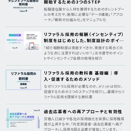
開始するための3つのSTEP
転職潜在層から人材を獲得するためのタレントプー
ルの考え方や、施策に必要な「データ構築」「アプロ
ーチ」「継続の仕組み化」をマニュアル化
リファラル採用の報酬（インセンティブ）
制度をはじめとした、制度設計のポイン
ト
「紹介報酬制度は実施すべきか、実施する場合どの
ような点に注意すればいいか？」法令遵守のポイン
トやインセンティブ金額の相場を紹介
リファラル採用の教科書 基礎編｜導
入・促進するためのメソッド
なぜリファラル採用が必要なのか、メリットは何か、
促進するための３つのステップを紹介し、基礎からリ
ファラル採用を理解する教科書
過去応募者への再アプローチと有効性
労働人口減少や各社の採用強化を背景に採用難易
度が上昇する中、「内定辞退者・過去応募者へ再ア
プローチ」し採用を図る企業が増加しています。 そ