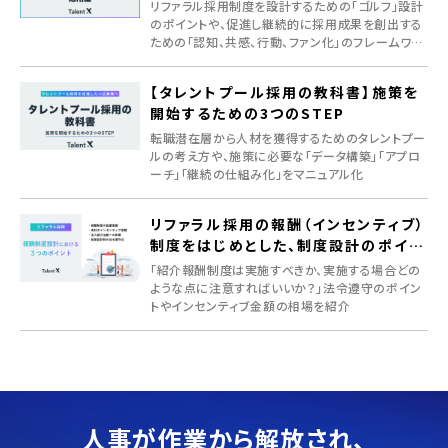
リファラル採用制度を設計するための「ゴルフ」設計
のポイントや、促進し継続的に採用成果を創出する
ための「認知、共感、行動、ファン化」のフレームワー
クを紹介
【タレントプール採用の教科書】施策を
開始するための3つのSTEP
転職潜在層から人材を獲得するためのタレントプー
ルの考え方や、施策に必要な「データ構築」「アプロ
ーチ」「継続の仕組み化」をマニュアル化
リファラル採用の報酬（インセンティブ）
制度をはじめとした、制度設計のポイン
ト
「紹介報酬制度は実施すべきか、実施する場合どの
ような点に注意すればいいか？」法令遵守のポイン
トやインセンティブ金額の相場を紹介
人事が作業から解放され、