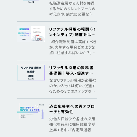
めの3つのSTEP
転職潜在層から人材を獲得
するためのタレントプールの
考え方や、施策に必要な「デ
ータ構築」「アプローチ」「継
続の仕組み化」をマニュアル
リファラル採用の報酬（イ
化
ンセンティブ）制度をはじ
めとした、制度設計のポイ
「紹介報酬制度は実施すべき
ント
か、実施する場合どのような
点に注意すればいいか？」法
令遵守のポイントやインセン
ティブ金額の相場を紹介
リファラル採用の教科書
基礎編｜導入・促進する
ためのメソッド
なぜリファラル採用が必要な
のか、メリットは何か、促進す
るための３つのステップを紹
介し、基礎からリファラル採
用を理解する教科書
過去応募者への再アプロ
ーチと有効性
労働人口減少や各社の採用
強化を背景に採用難易度が
上昇する中、「内定辞退者・
過去応募者へ再アプローチ」