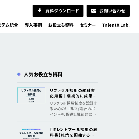
資料ダウンロード
お問い合わせ
ステム統合
導入事例
お役立ち資料
セミナー
TalentX Lab.
人気お役立ち資料
リファラル採用の教科書
応用編｜継続的に成果を
出すためのメソッド
リファラル採用制度を設計す
るための「ゴルフ」設計のポ
イントや、促進し継続的に採
用成果を創出するための「認
知、共感、行動、ファン化」の
【タレントプール採用の教
フレームワークを紹介
科書】施策を開始するた