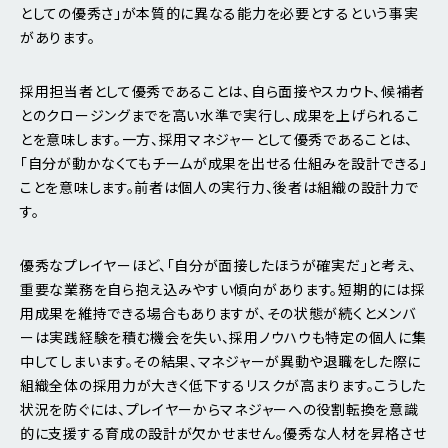
としての優秀さ」が本質的に異なる能力を必要とするという事実
があります。
採用担当者として優秀であることは、自ら面接やスカウト、候補者
とのクロージングまでを高い水準で実行し、成果を上げられるこ
とを意味します。一方、採用マネジャーとして優秀であることは、
「自分が動かなくてもチームが成果を出せる仕組みを設計できる」
ことを意味します。前者は個人の実行力、後者は組織の設計力で
す。
優秀なプレイヤーほど、「自分が面接したほうが確実だ」と考え、
重要な業務を自ら抱え込みやすい傾向があります。短期的には採
用成果を維持できる場合もありますが、その状態が続くとメンバ
ーは実践経験を積む機会を失い、採用ノウハウも特定の個人に集
中してしまいます。その結果、マネジャーが異動や退職をした際に
組織全体の採用力が大きく低下するリスクが高まります。こうした
状況を防ぐには、プレイヤーからマネジャーへの役割転換を意識
的に支援する育成の設計が欠かせません。優秀な人材を昇格させ