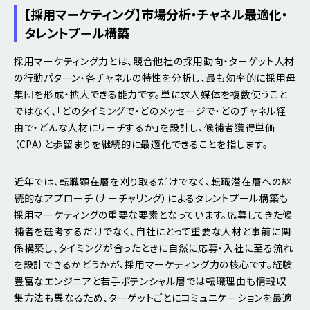
【採用マーケティング】市場分析・チャネル最適化・
タレントプール構築
採用マーケティング力とは、競合他社の採用動向・ターゲット人材
の行動パターン・各チャネルの特性を分析し、最も効率的に採用母
集団を形成・拡大できる能力です。単に求人媒体を複数使うこと
ではなく、「どのタイミングで・どのメッセージで・どのチャネル経
由で・どんな人材にリーチするか」を設計し、候補者獲得単価
（CPA）と歩留まりを継続的に最適化できることを指します。
近年では、転職顕在層を刈り取るだけでなく、転職潜在層への継
続的なアプローチ（ナーチャリング）によるタレントプール構築も
採用マーケティングの重要な要素となっています。応募してきた候
補者を選考するだけでなく、自社にとって重要な人材と事前に関
係構築し、タイミングが合ったときに自然に応募・入社に至る流れ
を設計できるかどうかが、採用マーケティング力の核心です。経験
豊富なエンジニアと若手ポテンシャル層では転職理由も情報収
集方法も異なるため、ターゲットごとにコミュニケーションを最適