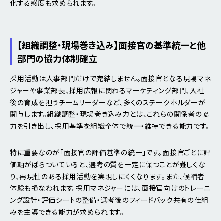
化する感度も求められます。
【組織調整・現場巻き込み】面接官の基準統一と他
部門の協力体制確立
採用活動は人事部門だけで完結しません。面接官となる現場マネ
ジャーや事業部長、採用広報に関わるマーケティング部門、入社
後の育成を担うチームリーダーなど、多くのステークホルダーが
関与します。組織調整・現場巻き込み力とは、これらの関係者の協
力を引き出し、採用基準を組織全体で統一・維持できる能力です。
特に重要なのが「面接官の評価基準の統一」です。面接官ごとに評
価軸がばらついていると、選考の質を一定に保つことが難しくな
り、再現性のある採用活動を実現しにくくなります。また、候補者
体験も損なわれます。採用マネジャーには、面接官向けのトレーニ
ング設計・評価シートの整備・選考後のフィードバック共有の仕組
みを主導できる能力が求められます。