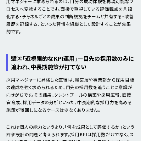
用マネジャーに求められるのは、自分の成功体験を再現可能なプ
ロセスへ変換することです。面接で重視している評価観点を言語
化する・チャネルごとの成果の判断根拠をチームと共有する・改善
履歴を記録する、といった習慣を組織として設計することが効果
的です。
壁③「近視眼的なKPI運用」―目先の採用数のみに
追われ、中長期施策が打てない
採用マネジャーに昇格した直後は、経営層や事業部から採用目標
の達成を強く求められるため、目先の採用数を追うことに意識が
向きがちです。その結果、タレントプールの構築や採用広報、面接
官育成、採用データの分析といった、中長期的な採用力を高める
施策が後回しになるケースは少なくありません。
これは個人の能力というより、「何を成果として評価するか」という
評価設計の問題と考えられます。採用KPIは採用数だけでなく、ス