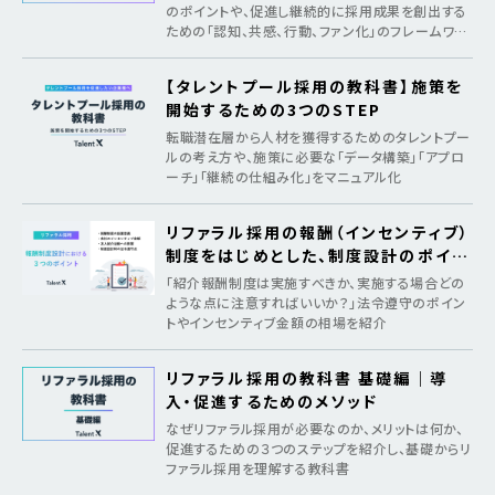
のポイントや、促進し継続的に採用成果を創出する
ための「認知、共感、行動、ファン化」のフレームワー
クを紹介
【タレントプール採用の教科書】施策を
開始するための3つのSTEP
転職潜在層から人材を獲得するためのタレントプー
ルの考え方や、施策に必要な「データ構築」「アプロ
ーチ」「継続の仕組み化」をマニュアル化
リファラル採用の報酬（インセンティブ）
制度をはじめとした、制度設計のポイン
ト
「紹介報酬制度は実施すべきか、実施する場合どの
ような点に注意すればいいか？」法令遵守のポイン
トやインセンティブ金額の相場を紹介
リファラル採用の教科書 基礎編｜導
入・促進するためのメソッド
なぜリファラル採用が必要なのか、メリットは何か、
促進するための３つのステップを紹介し、基礎からリ
ファラル採用を理解する教科書