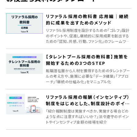
リファラル採用の教科書 応用編｜継続
的に成果を出すためのメソッド
リファラル採用制度を設計するための「ゴルフ」設計
のポイントや、促進し継続的に採用成果を創出する
ための「認知、共感、行動、ファン化」のフレームワー
クを紹介
【タレントプール採用の教科書】施策を
開始するための3つのSTEP
転職潜在層から人材を獲得するためのタレントプー
ルの考え方や、施策に必要な「データ構築」「アプロ
ーチ」「継続の仕組み化」をマニュアル化
リファラル採用の報酬（インセンティブ）
制度をはじめとした、制度設計のポイン
ト
「紹介報酬制度は実施すべきか、実施する場合どの
ような点に注意すればいいか？」法令遵守のポイン
トやインセンティブ金額の相場を紹介