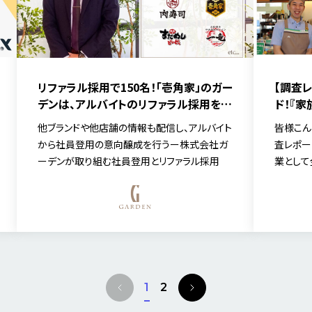
【調査
リファラル採用で150名！「壱角家」のガー
ド！『
デンは、アルバイトのリファラル採用を軸
に社員登用を加速させる
皆様こん
他ブランドや他店舗の情報も配信し、アルバイト
査レポー
から社員登用の意向醸成を行うー株式会社ガ
業として
ーデンが取り組む社員登用とリファラル採用
を行って
にご協力
[…]
P
N
1
2
r
e