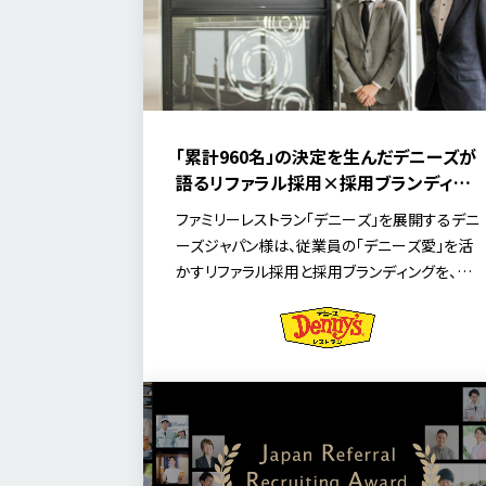
「累計960名」の決定を生んだデニーズが
語るリファラル採用×採用ブランディン
グ―ファンを増やす採用で実現する、理
ファミリーレストラン「デニーズ」を展開するデニ
念共感型の組織づくり
ーズジャパン様は、従業員の「デニーズ愛」を活
かすリファラル採用と採用ブランディングを、企
業の文化形成とエンゲージメント向上を両立さ
せる戦略的施策として位置づけ、注力していま
す。 今回は、人事部の安藤 正則氏、デニーズ第4
ゾーンマネジャー（営業部）の尾上 貴昭氏に、
「MyTalent Refer」「MyTalent Brand」を活用
した具体的な組織変革について伺いました。