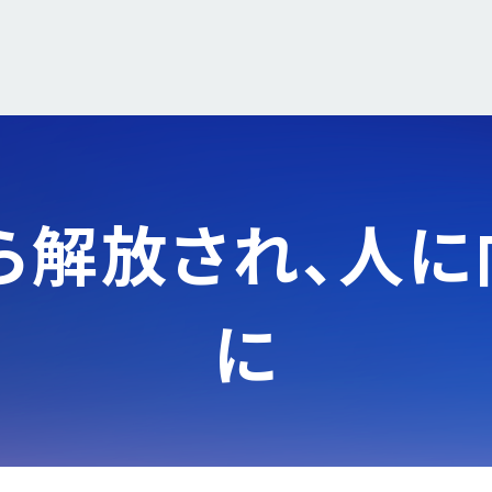
e
x
v
t
i
o
u
s
ら解放され、
人に
に