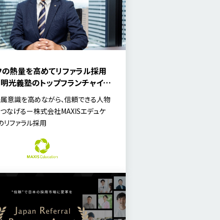
フの熱量を高めてリファラル採用
！明光義塾のトップフランチャイジ
XISエデュケーションのビジョン浸
属意識を高めながら、信頼できる人物
用【代表インタビュー】
つなげるー株式会社MAXISエデュケ
のリファラル採用