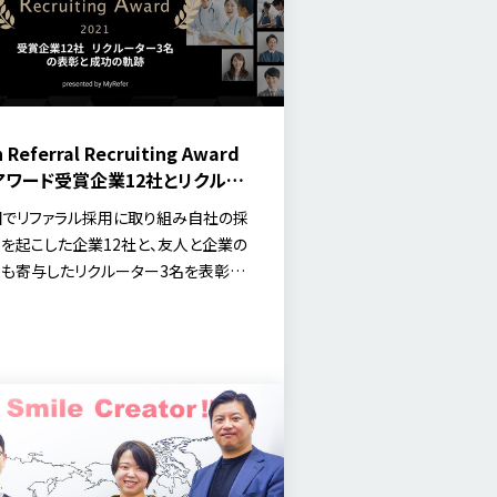
 Referral Recruiting Award
」アワード受賞企業12社とリクルー
名の成功の軌跡
でリファラル採用に取り組み自社の採
を起こした企業12社と、友人と企業の
も寄与したリクルーター3名を表彰し
本資料には、受賞した各社・各人がリフ
用に取り組んだ背景、実際の施策とそ
掲載しました。