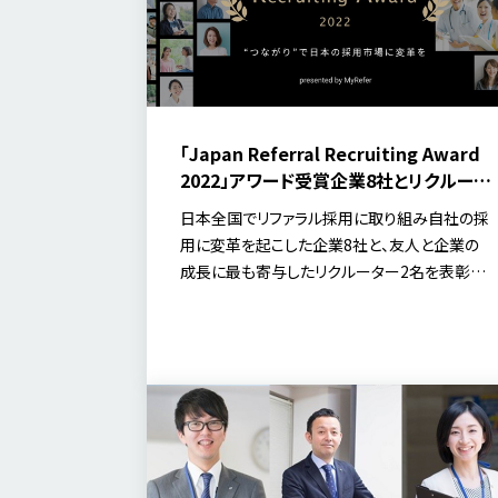
「Japan Referral Recruiting Award
2022」アワード受賞企業8社とリクルータ
ー2名の成功の軌跡
日本全国でリファラル採用に取り組み自社の採
用に変革を起こした企業8社と、友人と企業の
成長に最も寄与したリクルーター2名を表彰し
ました。本資料には、受賞した各社・各人がリフ
ァラル採用に取り組んだ背景、実際の施策とそ
の効果を掲載しました。ぜひ貴社の採用変革に
ご活用ください。