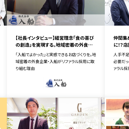
【社長インタビュー】経営理念「食の喜び
仲間集
の創造」を実現する。地域密着の外食企
に！？
業・入船がリファラル採用に取り組む理
ンツフ
「入船でよかった」と実感できるお店づくりを。地
人手不
由
域密着の外食企業・入船がリファラル採用に取
必要だっ
り組む理由
ァラル採