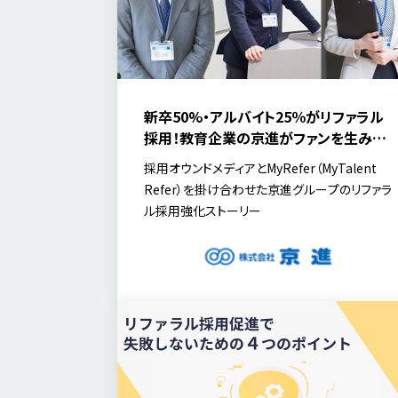
新卒50%・アルバイト25％がリファラル
採用！教育企業の京進がファンを生み出
す”共感～Kyookan～”採用とは？
採用オウンドメディアとMyRefer（MyTalent
Refer）を掛け合わせた京進グループのリファラ
ル採用強化ストーリー