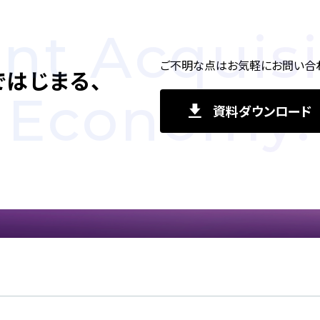
ent Acquisi
ご不明な点はお気軽にお問い合わ
で
はじまる、
Economy.
資料ダウンロード