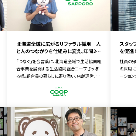
北海道全域に広がるリファラル採用─人
スタッ
と人のつながりを仕組みに変え、年間200
を促進
名採用を実現
ー、MA
「つなぐ」を合言葉に、北海道全域で生活協同組
社員の帰
透と採
合事業を展開する生活協同組合コープさっぽ
の採用に
ろ様。組合員の暮らしに寄り添い、店舗運営、宅
ーション
配システム「トドック」、エネルギー、物流、子育
て支援といった多岐にわたる事業を展開してい
ます […]