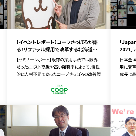
「Japan
【イベントレポート】コープさっぽろが語
2021
る！リファラル採用で改革する北海道郊
ター3
外エリアの人材獲得
日本全国
【セミナーレポート】既存の採用手法では限界
用に変革
だった。コスト高騰や高い離職率によって、慢性
成長に最
的に人材不足であったコープさっぽろの改善策
ました。
ァラル採
の効果を