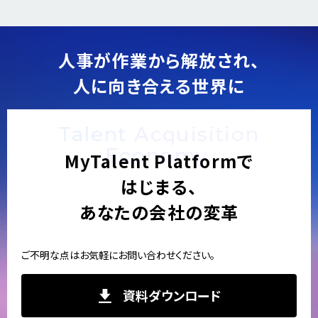
v
t
i
o
人事が作業から解放され、
u
人に向き合える世界に
s
Talent Acquisition
Economy.
MyTalent Platformで
はじまる、
あなたの会社の変革
ご不明な点はお気軽にお問い合わせください。
資料ダウンロード