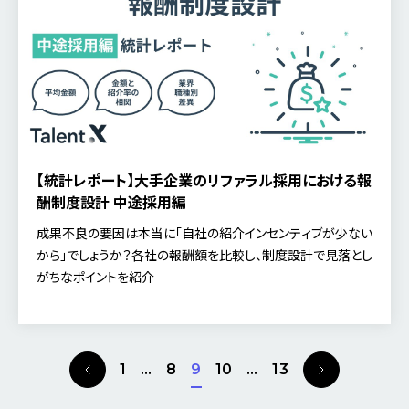
【統計レポート】大手企業のリファラル採用における報
酬制度設計 中途採用編
成果不良の要因は本当に「自社の紹介インセンティブが少ない
から」でしょうか？各社の報酬額を比較し、制度設計で見落とし
がちなポイントを紹介
P
N
1
…
8
9
10
…
13
r
e
e
x