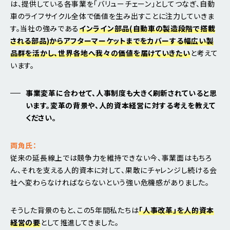
は、提供している各事業を「バリューチェーン」としてつなぎ、自動
車のライフサイクル全体で価値を生み出すことに注力していきま
す。当社の強みである
インライン部品(自動車の製造段階で搭載
される部品)からアフターマーケットまでをカバーする幅広い製
品群を活かし、世界各地へ我々の価値を届けていきたい
と考えて
います。
事業変革に合わせて、人事制度も大きく刷新されていると思
います。変革の背景や、人的資本経営に対する考えを教えて
ください。
両角氏：
従来の延長線上では競争力を維持できない今、事業面はもちろ
ん、それを支える人的資本に対して、果敢にチャレンジし続ける会
社へ変わらなければならないという強い危機感がありました。
そうした背景のもと、この5年間私たちは
「人事改革」を人的資本
経営の要
として推進してきました。