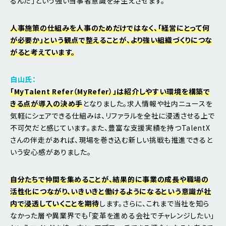
るんだ」という強い当事者意識を芽生えさせます。
人事施策の仕組みを人事のためだけではなく、「経営にとって何
が必要か」という観点で整えることが、より強い組織づくりにつな
がると考えています。
白山氏：
「MyTalent Refer（MyRefer）」は紹介しやすい環境を構築で
きる点が導入の決め手
となりました。求人情報や社内ニュースを
気軽にシェアできる仕組みは、リファラルを全社に浸透させる上で
不可欠だと感じています。また、豊富な支援実績を持つTalentX
さんの伴走があれば、現場を巻き込む新しい挑戦も推進できると
いう安心感がありました。
自分たちで仲間を集めることが、結果的に事業の成長や職場の
活性化につながり、いきいきと働けるようになるという意識が社
内で浸透していくことを期待
します。さらに、これまで当社を知ら
なかった層や異業界でも「変革を進める会社でチャレンジしたい」