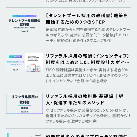
クを紹介
【タレントプール採用の教科書】施策を
開始するための3つのSTEP
転職潜在層から人材を獲得するためのタレントプー
ルの考え方や、施策に必要な「データ構築」「アプロ
ーチ」「継続の仕組み化」をマニュアル化
リファラル採用の報酬（インセンティブ）
制度をはじめとした、制度設計のポイン
ト
「紹介報酬制度は実施すべきか、実施する場合どの
ような点に注意すればいいか？」法令遵守のポイン
トやインセンティブ金額の相場を紹介
リファラル採用の教科書 基礎編｜導
入・促進するためのメソッド
なぜリファラル採用が必要なのか、メリットは何か、
促進するための３つのステップを紹介し、基礎からリ
ファラル採用を理解する教科書
過去応募者への再アプローチと有効性