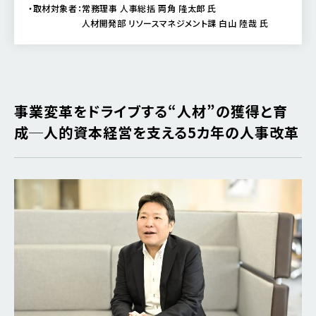
・取材対象者：常務理事 人事総括 両角 隆太郎 氏
人材開発部 リソースマネジメント課 白山 陸哉 氏
事業変革をドライブする
“
人材”の獲得と育
成─人的資本経営を支える5カ年の人事改革