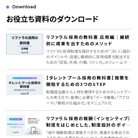
Download
お役立ち資料のダウンロード
リファラル採用の教科書 応用編｜継続
的に成果を出すためのメソッド
リファラル採用制度を設計するための「ゴルフ」設計
のポイントや、促進し継続的に採用成果を創出する
ための「認知、共感、行動、ファン化」のフレームワー
クを紹介
【タレントプール採用の教科書】施策を
開始するための3つのSTEP
転職潜在層から人材を獲得するためのタレントプー
ルの考え方や、施策に必要な「データ構築」「アプロ
ーチ」「継続の仕組み化」をマニュアル化
リファラル採用の報酬（インセンティブ）
制度をはじめとした、制度設計のポイン
ト
「紹介報酬制度は実施すべきか、実施する場合どの
ような点に注意すればいいか？」法令遵守のポイン