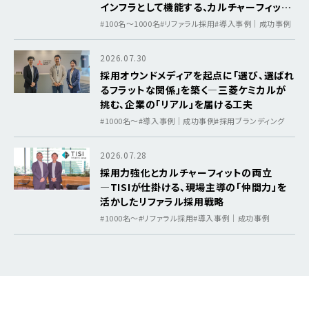
インフラとして機能する、カルチャーフィット
を軸にした採用基盤
#100名～1000名
#リファラル採用
#導入事例｜成功事例
2026.07.30
採用オウンドメディアを起点に「選び、選ばれ
るフラットな関係」を築く―三菱ケミカルが
挑む、企業の「リアル」を届ける工夫
#1000名〜
#導入事例｜成功事例
#採用ブランディング
2026.07.28
採用力強化とカルチャーフィットの両立
―TISIが仕掛ける、現場主導の「仲間力」を
活かしたリファラル採用戦略
#1000名〜
#リファラル採用
#導入事例｜成功事例