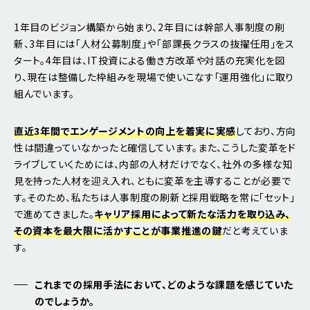
1年目のビジョン構築から始まり、2年目には幹部人事制度の刷
新、3年目には「人材公募制度」や「部課長クラスの抜擢任用」をス
タート。4年目は、IT投資による働き方改革や対話の充実化を図
り、現在は整備した枠組みを現場で使いこなす「運用強化」に取り
組んでいます。
直近3年間でエンゲージメントの向上を着実に実感
しており、方向
性は間違っていなかったと確信しています。また、こうした変革をド
ライブしていくためには、内部の人材だけでなく、社外の多様な知
見を持った人材を迎え入れ、ともに変革を主導することが必要で
す。そのため、私たちは人事制度の刷新と採用戦略を常に「セット」
で進めてきました。
キャリア採用によって新たな活力を取り込み、
その資本を最大限に活かすことが事業推進の鍵
だと考えていま
す。
これまでの採用手法において、どのような課題を感じていた
のでしょうか。