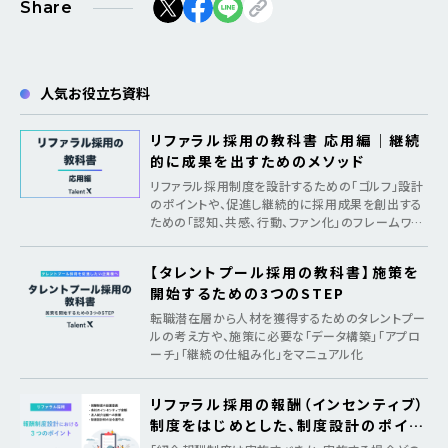
Share
人気お役立ち資料
リファラル採用の教科書 応用編｜継続
的に成果を出すためのメソッド
リファラル採用制度を設計するための「ゴルフ」設計
のポイントや、促進し継続的に採用成果を創出する
ための「認知、共感、行動、ファン化」のフレームワー
クを紹介
【タレントプール採用の教科書】施策を
開始するための3つのSTEP
転職潜在層から人材を獲得するためのタレントプー
ルの考え方や、施策に必要な「データ構築」「アプロ
ーチ」「継続の仕組み化」をマニュアル化
リファラル採用の報酬（インセンティブ）
制度をはじめとした、制度設計のポイン
ト