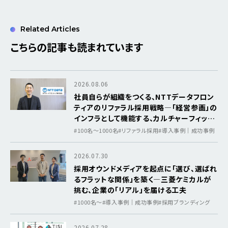
Related Articles
こちらの記事も読まれています
2026.08.06
社員自らが組織をつくる、NTTデータフロン
ティアのリファラル採用戦略―「経営参画」の
インフラとして機能する、カルチャーフィット
を軸にした採用基盤
#100名～1000名
#リファラル採用
#導入事例｜成功事例
2026.07.30
採用オウンドメディアを起点に「選び、選ばれ
るフラットな関係」を築く―三菱ケミカルが
挑む、企業の「リアル」を届ける工夫
#1000名〜
#導入事例｜成功事例
#採用ブランディング
2026.07.28