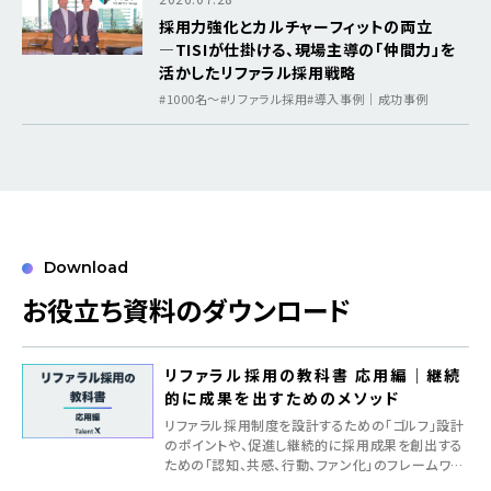
採用力強化とカルチャーフィットの両立
―TISIが仕掛ける、現場主導の「仲間力」を
活かしたリファラル採用戦略
#1000名〜
#リファラル採用
#導入事例｜成功事例
Download
お役立ち資料のダウンロード
リファラル採用の教科書 応用編｜継続
的に成果を出すためのメソッド
リファラル採用制度を設計するための「ゴルフ」設計
のポイントや、促進し継続的に採用成果を創出する
ための「認知、共感、行動、ファン化」のフレームワー
クを紹介