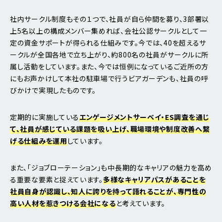
社内サークル制度もその１つで、社員が自ら仲間を募り、3部署以
上5名以上の構成メンバー集めれば、会社公認サークルとして一
定の資金サポートが得られる仕組みです。今では、40を超えるサ
ークルが全国各地で立ち上がり、約800名の社員がサークルに所
属し活動をしています。また、今では恒例になっているご近所の方
にもお声かけして本社の駐車場で行うビアガーデンも、社員の呼
びかけで実現したものです。
定期的に実施している
エンゲージメントサーベイ・ES調査を通じ
て、社員が感じている課題を吸い上げ、職場環境や制度改善へ繋
げる仕組みを運用
しています。
また、「ジョブローテーション」も中長期的なキャリアの魅力を高め
る重要な要素と捉えています。
多様なキャリアパスがあることを
社員自身が認識し、知人に誇りを持って語れることが、専門性の
高い人材を惹きつける会社になる
と考えています。