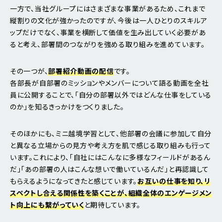
一方で、当社グループにはさまざまな事業があるため、これまで
縦割りの文化が強かったのですが、今後は一人ひとりのスキルア
ップだけでなく、事業を横断して価値を生み出していく必要があ
ると考え、部署間のつながりを強める取り組みを進めています。
その一つが、
部署紹介動画の配信
です。
各部長が自部署のミッションやメンバーについて語る動画を全社
員に公開することで、「自分の部署以外ではどんな仕事をしている
のか」を知るきっかけをつくりました。
そのほかにも、ミニ越境学習として、他部署の会議に参加して自分
と異なる立場からの見方や考え方を肌で感じる取り組みも行って
います。これにより、「自社にはこんなに多様なフィールドがあるん
だ」「あの部署の人はこんな想いで働いているんだ」と再認識して
もらえるようになってきたと感じています。
お互いの仕事を知り、リ
スペクトし合える関係性を築くことが、組織全体のエンゲージメン
ト向上にも繋がっていく
と期待しています。