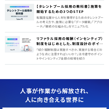
【タレントプール採用の教科書】施策を
開始するための3つのSTEP
転職潜在層から人材を獲得するためのタレントプー
ルの考え方や、施策に必要な「データ構築」「アプロ
ーチ」「継続の仕組み化」をマニュアル化
リファラル採用の報酬（インセンティブ）
制度をはじめとした、制度設計のポイン
ト
「紹介報酬制度は実施すべきか、実施する場合どの
ような点に注意すればいいか？」法令遵守のポイン
トやインセンティブ金額の相場を紹介
人事が作業から解放され、
人に向き合える世界に