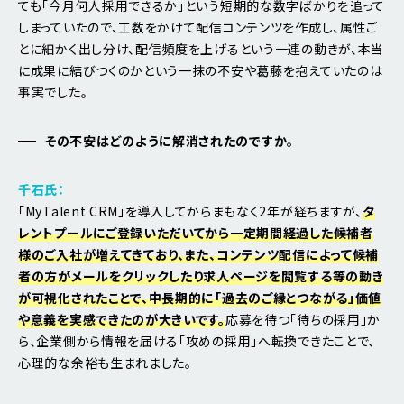
ても「今月何人採用できるか」という短期的な数字ばかりを追って
しまっていたので、工数をかけて配信コンテンツを作成し、属性ご
とに細かく出し分け、配信頻度を上げるという一連の動きが、本当
に成果に結びつくのかという一抹の不安や葛藤を抱えていたのは
事実でした。
その不安はどのように解消されたのですか
。
千石氏：
「MyTalent CRM」を導入してからまもなく2年が経ちますが、
タ
レントプールにご登録いただいてから一定期間経過した候補者
様のご入社が増えてきており、また、コンテンツ配信によって候補
者の方がメールをクリックしたり求人ページを閲覧する等の動き
が可視化されたことで、中長期的に「過去のご縁とつながる」価値
や意義を実感できたのが大きいです。
応募を待つ「待ちの採用」か
ら、企業側から情報を届ける「攻めの採用」へ転換できたことで、
心理的な余裕も生まれました。