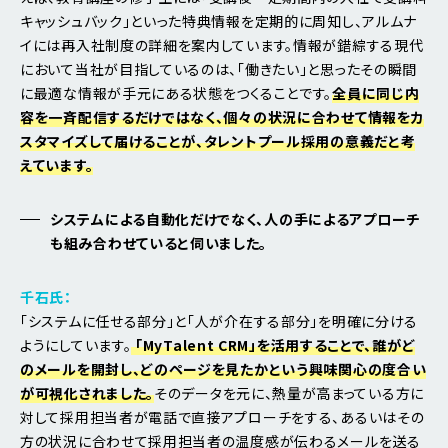
キャッシュバック」といった特典情報を定期的に周知し、アルムナ
イには再入社制度の詳細を案内しています。情報が錯綜する現代
において当社が目指しているのは、「働きたい」と思ったその瞬間
に最適な情報が手元にある状態をつくることです。
全員に同じ内
容を一斉配信するだけではなく、個々の状況に合わせて情報をカ
スタマイズして届けることが、タレントプール採用の意義だと考
えています。
システムによる自動化だけでなく、人の手によるアプローチ
も組み合わせていると伺いました。
千石氏：
「システムに任せる部分」と「人が介在する部分」を明確に分ける
ようにしています。
「MyTalent CRM」を活用することで、誰がど
のメールを開封し、どのページを見たかという興味関心の度合い
が可視化されました。
そのデータを元に、熱量が高まっている方に
対して採用担当者が電話で直接アプローチをする、あるいはその
方の状況に合わせて採用担当者の温度感が伝わるメールを送る