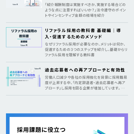
ト
「紹介報酬制度は実施すべきか、実施する場合どの
ような点に注意すればいいか？」法令遵守のポイン
トやインセンティブ金額の相場を紹介
リファラル採用の教科書 基礎編｜導
入・促進するためのメソッド
なぜリファラル採用が必要なのか、メリットは何か、
促進するための３つのステップを紹介し、基礎からリ
ファラル採用を理解する教科書
過去応募者への再アプローチと有効性
労働人口減少や各社の採用強化を背景に採用難易
度が上昇する中、「内定辞退者・過去応募者へ再ア
プローチ」し採用を図る企業が増加しています。 そ
のような疑問がある方に向けて本記事では、各社が
取り組む背景から期待できるメリット、 […]