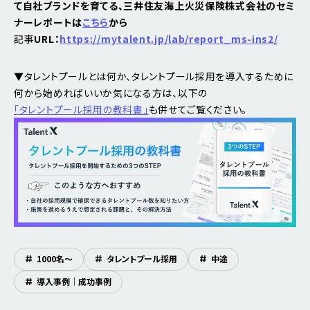
て自社ブランドを育てる、三井住友海上火災保険株式会社のセミ
ナーレポートは
こちら
から
記事
URL：
https://mytalent.jp/lab/report_ms-ins2/
▼タレントプールとは何か、タレントプール採用を導入するために
何から始めればいいか気になる方は、以下の
「タレントプール採用の教科書」
も併せてご覧ください。
#
1000名〜
#
タレントプール採用
#
中途
#
導入事例｜成功事例