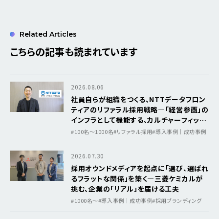
Related Articles
こちらの記事も読まれています
2026.08.06
社員自らが組織をつくる、NTTデータフロン
ティアのリファラル採用戦略―「経営参画」の
インフラとして機能する、カルチャーフィット
を軸にした採用基盤
#100名～1000名
#リファラル採用
#導入事例｜成功事例
2026.07.30
採用オウンドメディアを起点に「選び、選ばれ
るフラットな関係」を築く―三菱ケミカルが
挑む、企業の「リアル」を届ける工夫
#1000名〜
#導入事例｜成功事例
#採用ブランディング