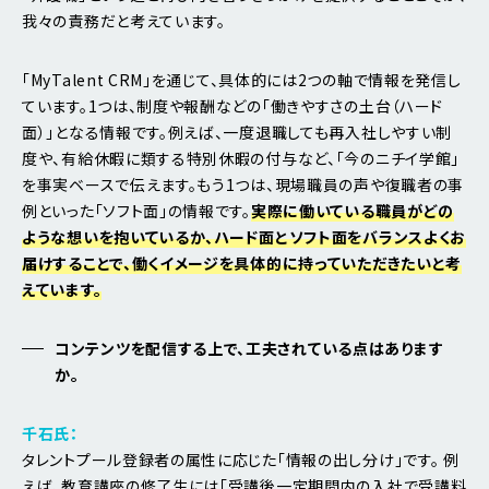
我々の責務だと考えています。
「MyTalent CRM」を通じて、具体的には2つの軸で情報を発信し
ています。1つは、制度や報酬などの「働きやすさの土台（ハード
面）」となる情報です。例えば、一度退職しても再入社しやすい制
度や、有給休暇に類する特別休暇の付与など、「今のニチイ学館」
を事実ベースで伝えます。もう1つは、現場職員の声や復職者の事
例といった「ソフト面」の情報です。
実際に働いている職員がどの
ような想いを抱いているか、ハード面とソフト面をバランスよくお
届けすることで、働くイメージを具体的に持っていただきたいと考
えています。
コンテンツを配信する上で、工夫されている点はあります
か。
千石氏：
タレントプール登録者の属性に応じた「情報の出し分け」です。 例
えば、教育講座の修了生には「受講後一定期間内の入社で受講料