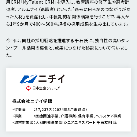
用CRM「MyTalent CRM」を導入し、教育講座の修了生や選考辞
退者、アルムナイ（退職者）といった「過去に何らかのつながりがあ
った人材」を資産化し、中長期的な関係構築を行うことで、導入か
ら1年9か月で400〜500名規模の採用成果を生み出しています。
今回は、同社の採用戦略を推進する千石氏に、独自性の高いタレ
ントプール活用の裏側と、成果につなげた秘訣について伺いまし
た。
株式会社ニチイ学館
・従業員 ：87,237名（2024年3月末時点）
・事業 ：医療関連事業、介護事業、保育事業、ヘルスケア事業
・取材対象者：人財開発事業部 シニアエキスパート 千石友明 氏