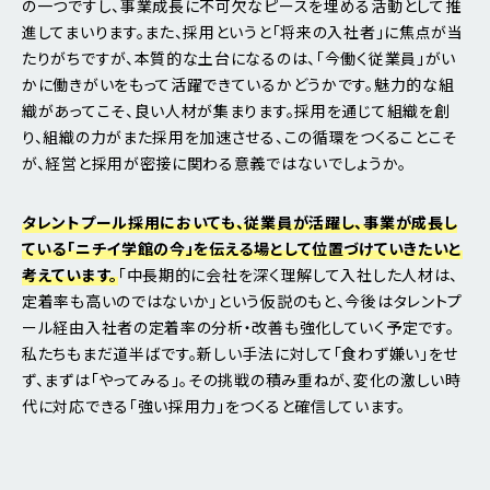
の一つですし、事業成長に不可欠なピースを埋める活動として推
進してまいります。また、採用というと「将来の入社者」に焦点が当
たりがちですが、本質的な土台になるのは、「今働く従業員」がい
かに働きがいをもって活躍できているかどうかです。魅力的な組
織があってこそ、良い人材が集まります。採用を通じて組織を創
り、組織の力がまた採用を加速させる、この循環をつくることこそ
が、経営と採用が密接に関わる意義ではないでしょうか。
タレントプール採用においても、従業員が活躍し、事業が成長し
ている「ニチイ学館の今」を伝える場として位置づけていきたいと
考えています。
「中長期的に会社を深く理解して入社した人材は、
定着率も高いのではないか」という仮説のもと、今後はタレントプ
ール経由入社者の定着率の分析・改善も強化していく予定です。
私たちもまだ道半ばです。新しい手法に対して「食わず嫌い」をせ
ず、まずは「やってみる」。その挑戦の積み重ねが、変化の激しい時
代に対応できる「強い採用力」をつくると確信しています。