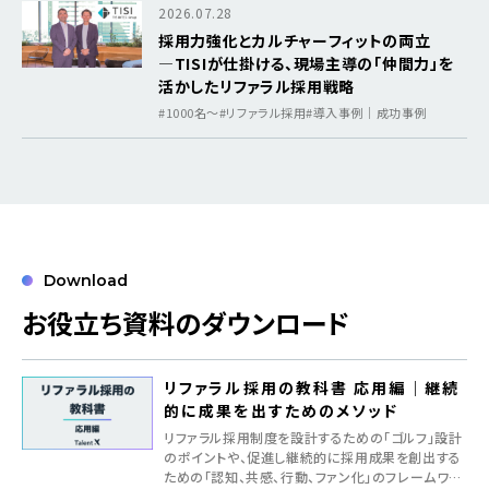
2026.07.28
採用力強化とカルチャーフィットの両立
―TISIが仕掛ける、現場主導の「仲間力」を
活かしたリファラル採用戦略
#1000名〜
#リファラル採用
#導入事例｜成功事例
Download
お役立ち資料のダウンロード
リファラル採用の教科書 応用編｜継続
的に成果を出すためのメソッド
リファラル採用制度を設計するための「ゴルフ」設計
のポイントや、促進し継続的に採用成果を創出する
ための「認知、共感、行動、ファン化」のフレームワー