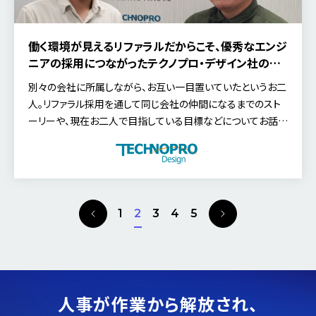
働く環境が見えるリファラルだからこそ、優秀なエンジ
ニアの採用につながった――テクノプロ・デザイン社の採
用ストーリー
別々の会社に所属しながら、お互い一目置いていたというお二
人。リファラル採用を通して同じ会社の仲間になるまでのスト
ーリーや、現在お二人で目指している目標などについてお話し
いただきました。
P
N
1
2
3
4
5
r
e
e
x
v
t
i
o
人事が作業から解放され、
u