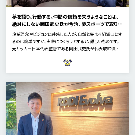
夢を語り、行動する。仲間の信頼を失うようなことは、
絶対にしない――岡田武史氏が今治. 夢スポーツで取り組
む仲間集めと組織づくり（後編）
企業理念やビジョンに共感した人が、自然と集まる組織――口にす
るのは簡単ですが、実際につくろうとすると、難しいものです。
元サッカー日本代表監督である岡田武史氏が代表取締役会
長をつとめる株式会社今治．夢スポーツには、岡田氏が […]