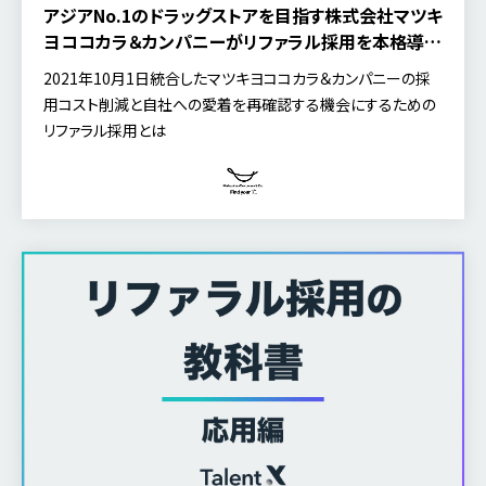
アジアNo.1のドラッグストアを目指す株式会社マツキ
ヨココカラ＆カンパニーがリファラル採用を本格導入
──社員を巻き込み、会社を盛り上げる仲間を集める
2021年10月1日統合したマツキヨココカラ＆カンパニーの採
用コスト削減と自社への愛着を再確認する機会にするための
リファラル採用とは