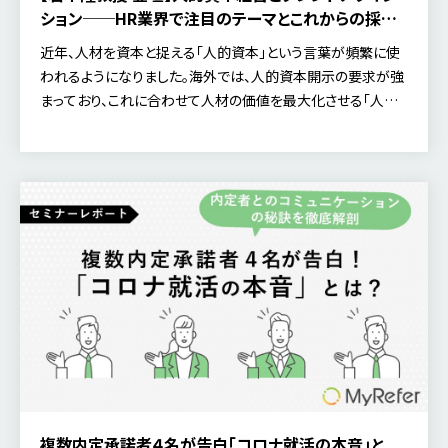
ション──HR業界で注目のテーマとこれからの採用
の在り方に迫る
近年、人材を資本と捉える「人的資本」という言葉が頻繁に使
われるようになりました。海外では、人的資本開示の要求が強
まっており、これに合わせて人材の価値を最大化させる「人的
資本経営」が求められるようになっています。 一方で、人的資
本経営とはどんなものなのか、人材戦略や人材採用がどのよ
うに変わっていくのか。そして採用担当として何を変革すべき
なのか。 山形大学 学術研究院 産学連携教授 岩本 隆氏を講
師に招き、企業価値の向上のための人的資本経営と人材戦略
についてお話いただきました。
複数内定承諾者４名が告白「コロナ就活の本音」と