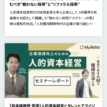
むべき”戦わない採用”と”リファラル採用”
人的資本経営時代の採用変革を考える場として、HR業界の有
識者をお招きして開講した「戦わない採用アカデミー」の第1
弾は曽和利光氏。「人材獲得競争時代の企業が取り組むべ
き“戦わない採用”～リファラル採用による採用変革と企業競
争力向上～」をテーマにおこなったディスカッションのレポート
です。
【岩本隆教授 登壇】人的資本経営とタレントアクイジ