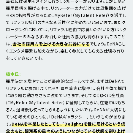
当社には採用をメインに行うリクルーターがおります。しかし高い
採用目標を掲げる中で、リクルーターの力だけでは母集団を広げ
るのにも限界があるため、MyRefer（MyTalent Refer）を活用し
てリファラル採用のさらなる活性化に努めたいと思います。またク
ロージングにおいては、リファラル経由で応募いただいた方はリク
ルーターのみならず、紹介した社員の協力も得られます。このこと
は、
会社の採用力を上げる大きな武器になる
でしょう。DeNAらし
くエンタメ要素も加えながら、楽しく参加してもらえる仕組み作り
をしていきたいです。
橋本氏：
採用決定を増やすことが最終的なゴールですが、まずはDeNAで
リファラルに参加してくれる社員を着実に増やし、会社全体で採用
に取り組む動きをさらに強めていきます。そしてゆくゆくは全社員
にMyRefer（MyTalent Refer）に登録してもらい、在籍中はもち
ろん、退職後も使ってもらえるようにしたいです。DeNAが大切にし
ている考えのひとつに、「DeNAギャラクシー」というものがありま
す。
DeNAを卒業したとしても、「Delight」を世に届けるという信
念のもと、銀河系の星々のようにつながっている状態を創り上げ