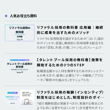
人気お役立ち資料
リファラル採用の教科書 応用編｜継続
的に成果を出すためのメソッド
リファラル採用制度を設計するための「ゴルフ」設計
のポイントや、促進し継続的に採用成果を創出する
ための「認知、共感、行動、ファン化」のフレームワー
クを紹介
【タレントプール採用の教科書】施策を
開始するための3つのSTEP
転職潜在層から人材を獲得するためのタレントプー
ルの考え方や、施策に必要な「データ構築」「アプロ
ーチ」「継続の仕組み化」をマニュアル化
リファラル採用の報酬（インセンティブ）
制度をはじめとした、制度設計のポイン
ト
「紹介報酬制度は実施すべきか、実施する場合どの
ような点に注意すればいいか？」法令遵守のポイン