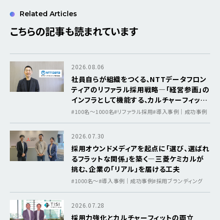
Related Articles
こちらの記事も読まれています
2026.08.06
社員自らが組織をつくる、NTTデータフロン
ティアのリファラル採用戦略―「経営参画」の
インフラとして機能する、カルチャーフィット
を軸にした採用基盤
#100名～1000名
#リファラル採用
#導入事例｜成功事例
2026.07.30
採用オウンドメディアを起点に「選び、選ばれ
るフラットな関係」を築く―三菱ケミカルが
挑む、企業の「リアル」を届ける工夫
#1000名〜
#導入事例｜成功事例
#採用ブランディング
2026.07.28
採用力強化とカルチャーフィットの両立