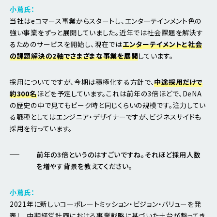
小蔦氏：
当社はeコマース事業からスタートし、エンターテインメント色の
強い事業をずっと展開していました。近年では社会課題を解決す
るためのサービスを開始し、現在では
エンターテイメントと社会
の課題解決の2軸でさまざまな事業を展開
しています。
採用についてですが、今期は積極化する方針で、
中途採用だけで
約300名
ほどを予定しています。これは前年の3倍ほどで、DeNA
の歴史の中で見てもピーク時と同じくらいの規模です。注力してい
る職種としてはエンジニア・デザイナーですが、ビジネスサイドも
採用を行っています。
前年の3倍というのはすごいですね。それほど採用人数
を増やす背景を教えてください。
小蔦氏：
2021年に新しいコーポレートミッション・ビジョン・バリューを発
表し、中期経営計画における事業戦略に基づいた土台が整ってき