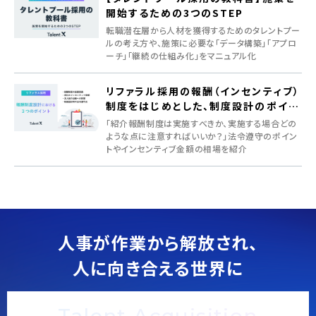
開始するための3つのSTEP
転職潜在層から人材を獲得するためのタレントプー
ルの考え方や、施策に必要な「データ構築」「アプロ
ーチ」「継続の仕組み化」をマニュアル化
リファラル採用の報酬（インセンティブ）
制度をはじめとした、制度設計のポイン
ト
「紹介報酬制度は実施すべきか、実施する場合どの
ような点に注意すればいいか？」法令遵守のポイン
トやインセンティブ金額の相場を紹介
人事が作業から解放され、
人に向き合える世界に
Talent Acquisition