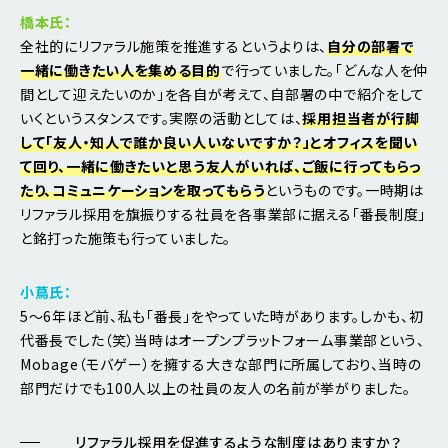
橋本氏：
全社的にリファラル施策を推進するというよりは、
自分の部署で
一緒に働きたい人を集める目的
で行っていました。「どんな人を仲
間として迎えたいのか」を各自が考えて、自部署の中で紹介をして
いくというスタンスです。実際の活動としては、
採用担当者が行脚
して「友人・知人で誰か良い人いないですか？」とオフィスを聞い
て回り、一緒に働きたいと思う友人がいれば、ご飯に行ってもらっ
たり、コミュニケーションを取ってもらう
というものです。一時期は
リファラル採用を旗振りする社員を各事業部に据える「番長制度」
と銘打った施策も行っていました。
小蔦氏：
5～6年ほど前、私も「番長」をやっていた時があります。しかも、初
代番長でした（笑）当時はオープンプラットフォーム事業部という、
Mobage（モバゲー）を擁する大きな部門に所属しており、当時の
部門だけでも100人以上の社員の友人の名前が挙がりました。
リファラル採用を促進するような制度はありますか？