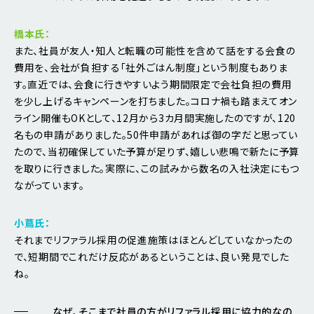
橋本氏：
また、社員が友人・知人と転職の可能性を含めて話をする会食の
費用を、会社が負担する「社外ごはん制度」という制度もありま
す。直近では、会食に行きやすいよう期間限定で会社負担の費用
を少し上げるキャンペーンを打ちました。コロナ禍も踏まえてオン
ライン開催もOKとして、12月から3カ月間実施したのですが、120
名もの申請がありました。50件申請があれば御の字だと思ってい
たので、当初確保していた予算が足りず、嬉しい悲鳴で新たに予算
を取りに行きました。実際に、この試みから数名の入社決定にもつ
ながっています。
小蔦氏：
それまでリファラル採用の促進施策はほとんどしていなかったの
で、短期間でこれだけ反応があるということは、良い発見でした
ね。
なぜ、そこまで社員の方がリファラル採用に協力的なの