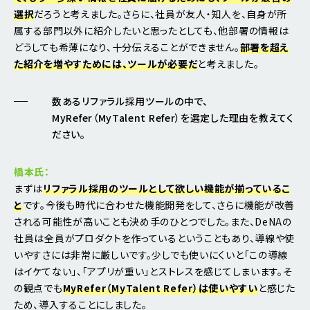
選択
だろうと考えました。さらに、社員が友人・知人を、自身が所
属する部門以外に紹介したいと思ったとしても、他部署の情報は
どうしても希薄になり、十分伝えることができません。
部署を超え
た紹介を増やすためには、ツールが必要だ
と考えました。
数あるリファラル採用ツールの中で、
MyRefer（MyTalent Refer）を選定した理由を教えてく
ださい。
橋本氏：
まずは
リファラル採用のツールとして欲しい機能が揃っているこ
と
です。今後も時代に合わせた機能開発をして、さらに機能が改善
される可能性が高いことも決め手のひとつでした。また、DeNAの
社員は全員がプロダクトを作っているということもあり、導線や使
いやすさには非常に厳しいです。少しでも使いにくいと「この導線
はイケてない」、「アプリが重い」とストレスを感じてしまいます。そ
の観点でも
MyRefer（MyTalent Refer）は使いやすい
と感じた
ため、導入することにしました。