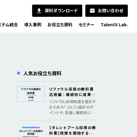
資料ダウンロード
お問い合わせ
ステム統合
導入事例
お役立ち資料
セミナー
TalentX Lab.
人気お役立ち資料
リファラル採用の教科書
応用編｜継続的に成果を
出すためのメソッド
リファラル採用制度を設計す
るための「ゴルフ」設計のポ
イントや、促進し継続的に採
用成果を創出するための「認
知、共感、行動、ファン化」の
【タレントプール採用の教
フレームワークを紹介
科書】施策を開始するた