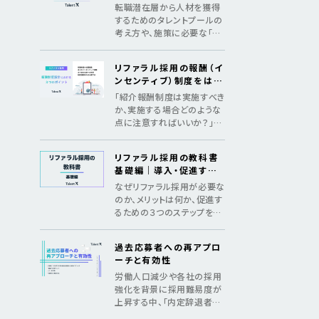
めの3つのSTEP
転職潜在層から人材を獲得
するためのタレントプールの
考え方や、施策に必要な「デ
ータ構築」「アプローチ」「継
続の仕組み化」をマニュアル
リファラル採用の報酬（イ
化
ンセンティブ）制度をはじ
めとした、制度設計のポイ
「紹介報酬制度は実施すべき
ント
か、実施する場合どのような
点に注意すればいいか？」法
令遵守のポイントやインセン
ティブ金額の相場を紹介
リファラル採用の教科書
基礎編｜導入・促進する
ためのメソッド
なぜリファラル採用が必要な
のか、メリットは何か、促進す
るための３つのステップを紹
介し、基礎からリファラル採
用を理解する教科書
過去応募者への再アプロ
ーチと有効性
労働人口減少や各社の採用
強化を背景に採用難易度が
上昇する中、「内定辞退者・
過去応募者へ再アプローチ」