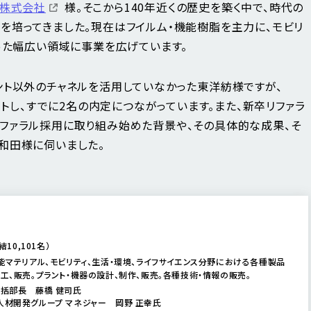
株式会社
様。そこから140年近くの歴史を築く中で、時代の
を培ってきました。現在はフイルム・機能樹脂を主力に、モビリ
った幅広い領域に事業を広げています。
ント以外のチャネルを活用していなかった東洋紡様ですが、
ートし、すでに2名の内定につながっています。また、新卒リファラ
ファラル採用に取り組み始めた背景や、その具体的な成果、そ
和田様に伺いました。
結10,101名）
能マテリアル、モビリティ、生活・環境、ライフサイエンス分野における各種製品
工、販売。プラント・機器の設計、制作、販売。各種技術・情報の販売。
総括部長 藤橋 健司氏
人材開発グループ マネジャー 岡野 正幸氏