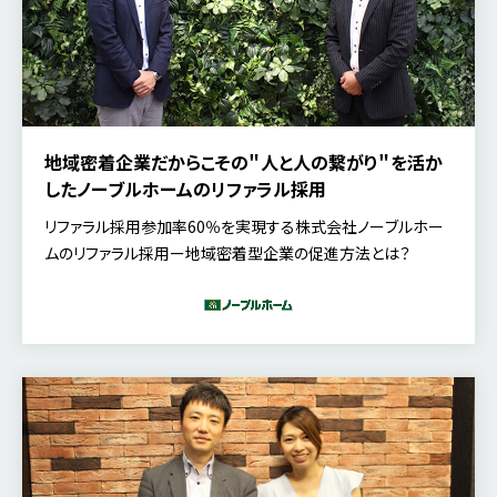
現在では過去の運用時に得た知見や課題感をもとに、向こう5
年のリファラル計画を策定されています。 本記事では、富士通
株式会社 Employee Success本部人材採用センター シニア
ディレクター 松村 洋平 氏をお招きし、リファラル採用制度の企
画期・導入期から発展期へと遷移されるなかで、直面した課題
や推進してきた施策、今後の展望についてお話いただいたセミ
地域密着企業だからこその＂人と人の繋がり＂を活か
ナーの内容をご紹介します
したノーブルホームのリファラル採用
リファラル採用参加率60％を実現する株式会社ノーブルホー
ムのリファラル採用ー地域密着型企業の促進方法とは？