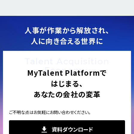
e
x
v
t
i
o
人事が作業から解放され、
u
人に向き合える世界に
s
Talent Acquisition
Economy.
MyTalent Platformで
はじまる、
あなたの会社の変革
ご不明な点はお気軽にお問い合わせください。
資料ダウンロード