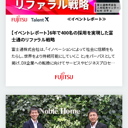
【イベントレポート】6年で400名の採用を実現した富
士通のリファラル戦略
富士通株式会社は、「イノベーションによって社会に信頼をも
たらし、世界をより持続可能にしていくこ と」をパーパスとして
掲げ、DX企業への転換に向けてサービスやビジネスプロセス
の変革を推進しており、ジョブ型雇用の導入、それに伴う人事・
評価制度の刷新など、ビジネスの変化に合わせて人材マネジ
メントも変革させています。社会の変化の速さに伴い日々人材
ニーズが急速に変化するなかでも、ビジネスニーズにフィット
する優秀な人材を獲得するために、様々な採用革新を進めら
れています。 同社では、採用革新の一環として2018年からリフ
ァラル採用を推進し、累計のリファラル採用数は400名を突破
しました。これまでリファラル採用に関して社員への制度浸透
やその先の発展に向けた様々な施策を実施されてきましたが、