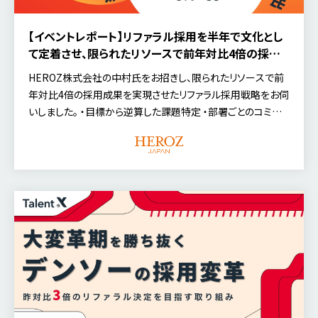
【イベントレポート】リファラル採用を半年で文化とし
て定着させ、限られたリソースで前年対比4倍の採用
成果を実現したHEROZの戦略とは？
HEROZ株式会社の中村氏をお招きし、限られたリソースで前
年対比4倍の採用成果を実現させたリファラル採用戦略をお伺
いしました。 ・目標から逆算した課題特定 ・部署ごとのコミュニ
ケーションプランの策定 ・各部署のマネージャーと連携し、定
例MTGで行った広報施策 ・組織としてリファラル採用を当たり
前にするために行った、トップダウン施策 ・社員の紹介ハード
ルを下げるために行った、会食制度のアップデート など、リファ
ラル採用を半年で文化として定着させ、成果創出までに行った
実施施策を中心に語られた、好評のセミナー内容をご紹介し
ます。