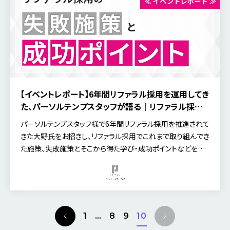
【イベントレポート】6年間リファラル採用を運用してき
た、パーソルテンプスタッフが語る｜リファラル採用
の失敗施策とその背景から導く成功ポイント
パーソルテンプスタッフ様で6年間リファラル採用を推進されて
きた大野氏をお招きし、リファラル採用でこれまで取り組んでき
た施策、失敗施策とそこから得た学び・成功ポイントなどを具
体的にお話いただいた、好評のセミナー内容をご紹介します。
P
N
1
…
8
9
10
r
e