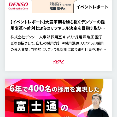
【イベントレポート】大変革期を勝ち抜くデンソーの採
用変革～昨対比3倍のリファラル決定を目指す取り組
みとは～
株式会社デンソー 人事部 採用室 キャリア採用課 塩田 聖子
氏をお招きして、自社の採用方針や採用課題、リファラル採用
の導入背景、自発的にリファラル採用に取り組む社員を増やし
ながら進める浸透施策、決定者の紹介パターンや特徴などを
具体的に語られた、好評のセミナー内容をご紹介します。