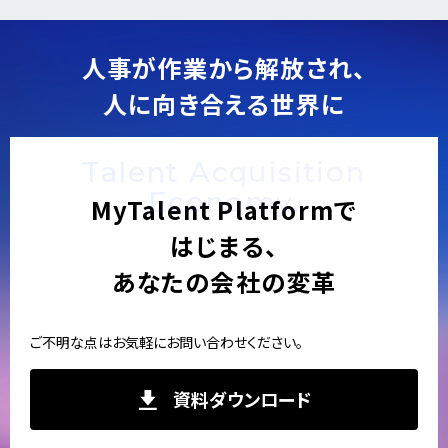
v
t
i
o
人事が作業から解放され、
u
人に向き合える世界に
s
Talent Acquisition
Economy.
MyTalent Platformで
はじまる、
あなたの会社の変革
ご不明な点はお気軽にお問い合わせください。
資料ダウンロード