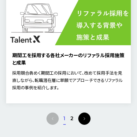
期間工を採用する各社メーカーのリファラル採用施策
と成果
採用競合犇めく期間工の採用において、改めて採用手法を見
直しながら、転職潜在層に単願でアプローチできるリファラル
採用の事例を紹介します。
P
N
1
2
r
e
e
x