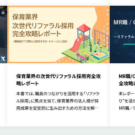
かし、継続的に稼働を生み出すために、どこで
で、社員
滞留が起きやすく、どこを押さえるべきなのか
産は十分
をまとめています。
への接点
社員のつ
焦点を当
ための方
保育業界の次世代リファラル採用完全攻
MR職/
略レポート
全攻略
本書では、職員のつながりを活用する「リファラ
本レポー
ル採用」に焦点を当て、保育業界の法人様が採
り”を活
用成果を安定的に生み出すための方法を解説
MR職／
しています。
るための
て解説し