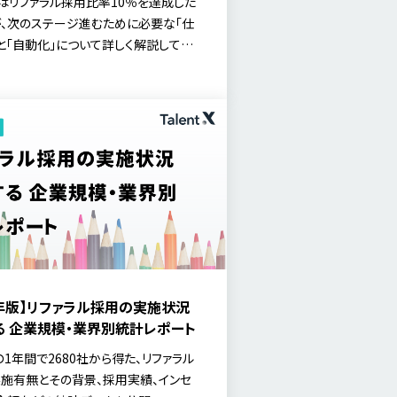
はリファラル採用比率10％を達成した
、次のステージ進むために必要な「仕
と「自動化」について詳しく解説してい
単なる「制度構築」から、積極的に「仕掛
ェーズへの転換点に立つ企業の皆様に
リファラルマーケティングオートメーシ
体像や導入効果、実践的なロードマッ
ご紹介します。
5年版】リファラル採用の実施状況
る 企業規模・業界別統計レポート
年の1年間で2680社から得た、リファラル
施有無とその背景、採用実績、インセ