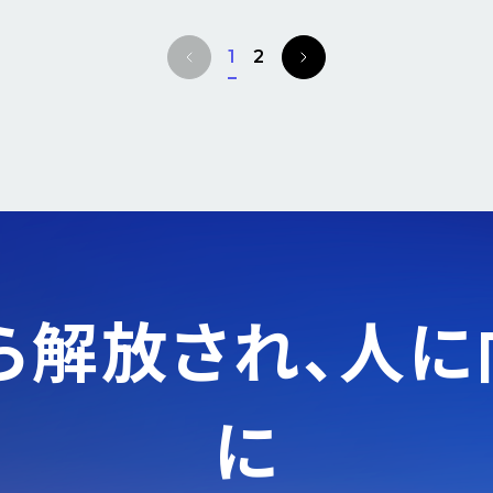
P
N
1
2
r
e
e
x
v
t
i
o
u
s
ら解放され、
人に
に