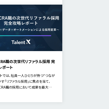
一人ひとりが持つ“人脈”という採用資
に活かされておらず、潜在的な候補者
が眠ったままになっています。 今回は、
ながりを活用する「リファラル採用」に
て、リファラル採用の成果を創出する
法を解説していきます。
CRA職の次世代リファラル採用 完
レポート
トでは、社員一人ひとりが持つ“つなが
かす「リファラル採用」に焦点を当て、
CRA職の採用において成果を最大化す
ポイントを、業界特有の課題とあわせ
ていきます。