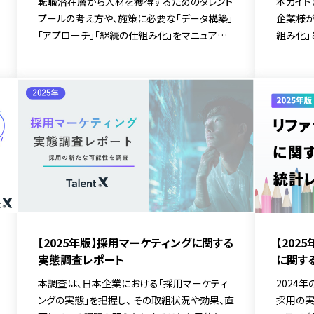
転職潜在層から人材を獲得するためのタレント
本ガイド
プールの考え方や、施策に必要な「データ構築」
企業様が
「アプローチ」「継続の仕組み化」をマニュアル
組み化」
化
ます。 
ける」フ
向けて、
ョンの全
プまでを
【2025年版】採用マーケティングに関する
【202
実態調査レポート
に関す
本調査は、日本企業における「採用マーケティ
2024
ングの実態」を把握し、 その取組状況や効果、直
採用の実