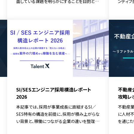
面している課題を明らかにすることを目的とし
ンティブ
ています。
SI/SESエンジニア採用構造レポート
不動産
2026
攻略レ
本記事では、採用が事業成長に直結するSI／
不動産業
SES特有の構造を前提に、採用が積み上がらな
に人材不
い背景と、稼働につながる企業の違いを整理し
を通じた
ています。エンジニアとの接点を資産として活
質のいず