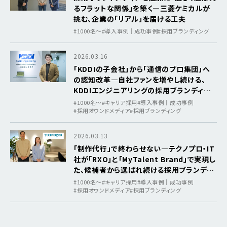
るフラットな関係」を築く―三菱ケミカルが
挑む、企業の「リアル」を届ける工夫
#1000名〜
#導入事例｜成功事例
#採用ブランディング
2026.03.16
「KDDIの子会社」から「通信のプロ集団」へ
の認知改革―自社ファンを増やし続ける、
KDDIエンジニアリングの採用ブランディン
グ
#1000名〜
#キャリア採用
#導入事例｜成功事例
#採用オウンドメディア
#採用ブランディング
2026.03.13
「制作代行」で終わらせない―テクノプロ・IT
社が「RXO」と「MyTalent Brand」で実現し
た、候補者から選ばれ続ける採用ブランディ
ングの仕組み
#1000名〜
#キャリア採用
#導入事例｜成功事例
#採用オウンドメディア
#採用ブランディング