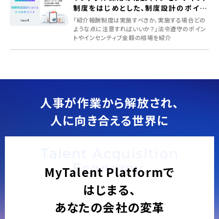
制度をはじめとした、制度設計のポイン
ト
「紹介報酬制度は実施すべきか、実施する場合どの
ような点に注意すればいいか？」法令遵守のポイン
トやインセンティブ金額の相場を紹介
人事が作業から解放され、
人に向き合える世界に
Talent Acquisition
Economy.
MyTalent Platformで
はじまる、
あなたの会社の変革