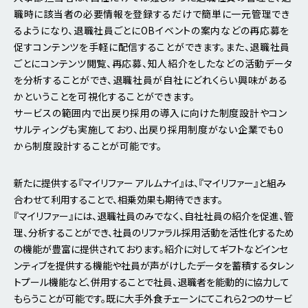
職時に該当者の必要情報を登録するだけで簡単に一元管理でき
るようになり、退職社員ごとにOBイベントの案内などの再応募を
促すコンテンツを手軽に配信することができます。また、退職社員
ごとにコンテンツ閲覧、再応募、知人紹介をしたなどの活動データ
を分析することができ、退職社員が自社にどれくらい興味がある
かということを可視化することができます。
サービスの範囲内で出戻り採用の導入に向けた制度設計やコン
サルティングも実施しており、出戻り採用制度がない企業でも０
から制度設計することが可能です。
新たに提供する『マイリファー アルムナイ』は、『マイリファー』と組み
合わせて利用することで、相乗効果も期待できます。
『マイリファー』には、退職社員のみでなく、自社社員の紹介を促進、管
理、分析することができ、社員のリファラル採用活動を活性化するため
の機能が豊富に提供されております。紹介に対してギフトなどインセ
ンティブを提供する機能や社員が声がけしたデータを蓄積するタレン
トプール機能など、併用することで社員、退職者を能動的に協力して
もらうことが可能です。既に大手外食チェーンにてこれら2つのサービ