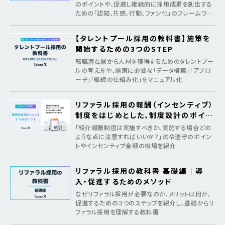
のポイントや、促進し継続的に採用成果を創出する
ための「認知、共感、行動、ファン化」のフレームワー
クを紹介
【タレントプール採用の教科書】施策を
開始するための3つのSTEP
転職潜在層から人材を獲得するためのタレントプー
ルの考え方や、施策に必要な「データ構築」「アプロ
ーチ」「継続の仕組み化」をマニュアル化
リファラル採用の報酬（インセンティブ）
制度をはじめとした、制度設計のポイン
ト
「紹介報酬制度は実施すべきか、実施する場合どの
ような点に注意すればいいか？」法令遵守のポイン
トやインセンティブ金額の相場を紹介
リファラル採用の教科書 基礎編｜導
入・促進するためのメソッド
なぜリファラル採用が必要なのか、メリットは何か、
促進するための３つのステップを紹介し、基礎からリ
ファラル採用を理解する教科書