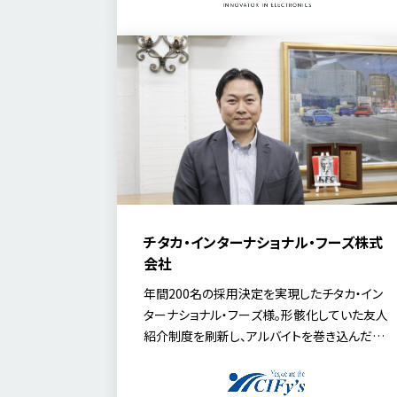
ネージャーの田上 三花 氏に、経営戦略におけ
る人材戦略の考えや、「MyRefer」活用による組
織の変化について伺いました。
チタカ・インターナショナル・フーズ株式
会社
年間200名の採用決定を実現したチタカ・イン
ターナショナル・フーズ様。形骸化していた友人
紹介制度を刷新し、アルバイトを巻き込んだリ
ファラル採用を定着させた取り組みや、現場目
線の施策、人的資本経営につながる組織づくり