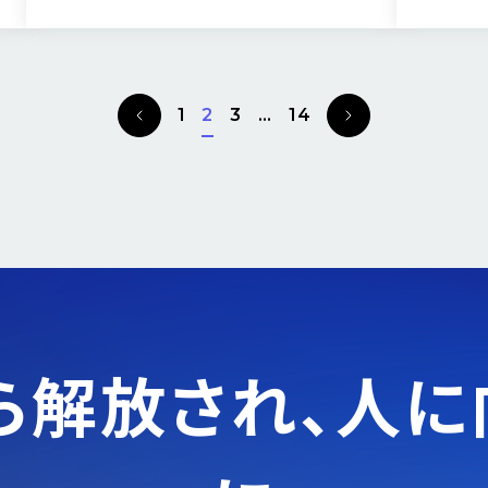
イティブ・統合型タレントアクイジションプラット
フォーム「MyTalent Platform」全体を連携さ
せた、戦略的なタレントアクイジションを推進し
ています。 なぜ、今「採用オウンドメディア」だっ
P
N
1
2
3
…
14
たのか。そして、採用ブランディングを起点とし
r
e
たタレントアクイジションの重要性とは、人事部
e
x
採用グループの永瀬氏、西村氏にお話を伺いま
v
t
した。
i
o
u
s
ら解放され、
人に