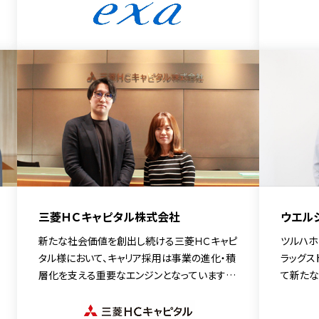
おいて求める人材像や「絆貯金」という独自の
本部長の
考え方、そして「MyRefer（MyTalent Refer）」
ント向上
を通じた企業文化の醸成について伺いました。
ラル採用
三菱ＨＣキャピタル株式会社
ウエル
新たな社会価値を創出し続ける三菱ＨＣキャピ
ツルハホ
タル様において、キャリア採用は事業の進化・積
ラッグス
層化を支える重要なエンジンとなっています。
て新たな
なかでも、「リファラル採用」は、カルチャーフィ
様は地域
ットとスキルフィットの両面から採用の“質”を
への転換