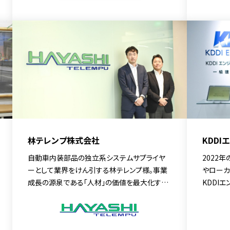
高める中核として位置づけています。今回は、
のが、多
人事部 次長の村谷 尚子 氏と出石 泰樹 氏に、
ンゲージ
キャリア採用手法におけるリファラル採用の価
取締役 
値と、社員全員で未来の仲間を迎える土壌づく
採用サービス
りについてお話を伺いました。
活用を通
れる会社
の真髄に
林テレンプ株式会社
KDD
自動車内装部品の独立系システムサプライヤ
2022
ーとして業界をけん引する林テレンプ様。事業
やローカ
成長の源泉である「人材」の価値を最大化する
KDDI
ための抜本的な改革を進める中で、リファラル
用ともに
採用とタレントプールを戦略的な人的資本投資
っていま
として位置づけ推進しています。その背景と、今
ンドメデ