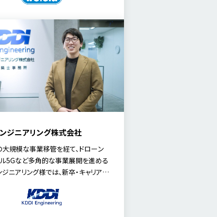
様な人材が活躍できる環境整備と、エ
メントの高い組織づくりです。今回は、
人事本部長 盛永 由紀子 氏にリファラル
「MyRefer（MyTalent Refer）」の
じて見えてきた組織の変化、そして「語
・誇れる会社」を目指す人的資本経営
ついて伺いました。
Iエンジニアリング株式会社
年の大規模な事業移管を経て、ドローン
ル5Gなど多角的な事業展開を進める
エンジニアリング様では、新卒・キャリア採
「多様な専門人材」の獲得が急務とな
した。 その突破口として、なぜ採用オウ
ィアを選んだのか、また、採用ブランディ