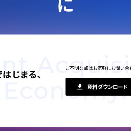
に
ent Acquisi
ご不明な点はお気軽にお問い合わ
で
はじまる、
Economy.
資料ダウンロード