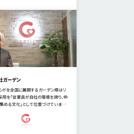
ス「MyTalent Brand」を導入した経
て、人事部の奥田氏にお話を伺いまし
社ガーデン
ンドを全国に展開するガーデン様はリ
採用を「従業員が自社の環境を誇り、仲
集める文化」として位置づけています。
務人事部長の黒須 大仁 氏に、飲食業
高い離職率という課題をいかに「仕組
決し、エンゲージメント向上と事業成長
せているのかを詳しく伺いました。