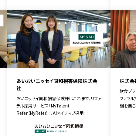
後の展望について詳しく伺いました。
ングサービ
緯につい
た。
あいおいニッセイ同和損害保険株式会
株式会
社
飲食ブラ
おいニッセイ同和損害保険様はこれまで、リファ
ファラル
ラル採用サービス「MyTalent
間を自ら
Refer（MyRefer）」、AIネイティブ採用
今回は総
CRM「MyTalent CRM」を活用した採用変革を
界特有の
進めてきましたが、この度新たに採用ブランディ
み」で解
ングサービス「MyTalent Brand」を導入。AIネ
を両立さ