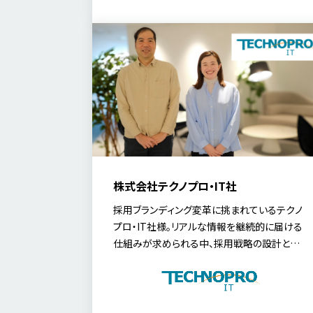
について、同社の人事部 副部長の長谷川氏に
お話を伺いました。
株式会社テクノプロ・IT社
採用ブランディング変革に挑まれているテクノ
プロ・IT社様。リアルな情報を継続的に届ける
仕組みが求められる中、採用戦略の設計と伴
走支援を行う戦略コンサルティング＆RPOサー
ビス「RXO」と、採用ブランディングサービス
「MyTalent Brand」を活用したサイト制作・オ
ウンドメディア運用を推進しました。数千名規