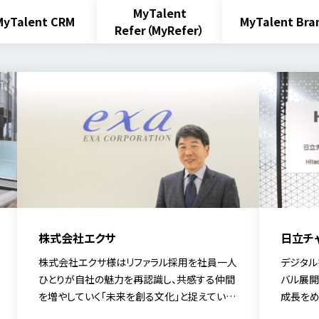
MyTalent
MyTalent CRM
MyTalent Bra
Refer（MyRefer）
株式会社エクサ
日立チ
株式会社エクサ様はリファラル採用を社員一人
デジタル
ひとりが自社の魅力を再認識し、共感する仲間
バル展開
を増やしていく「未来を創る文化」と捉えていま
成長をめ
す。今回は代表取締役の林 勇太 氏に、AI時代に
ーション