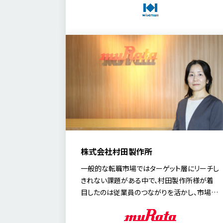
果を伺いました。今回は、人事部長の山田氏、人
事課長の千葉氏、採用担当の伊藤氏にお話を
伺いました。
株式会社村田製作所
一般的な転職市場ではターゲット層にリーチし
きれない課題がある中で、村田製作所様が着
目したのは従業員のつながりを活かし、市場に
出てこない転職潜在層へアプローチする「リフ
ァラル採用」です。今回は、人材開発部 シニアマ